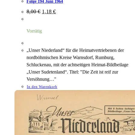
Folge 194 Juni 1964
Ursprünglicher
Aktueller
8,00
€
1,18
€
Preis
Preis
war:
ist:
8,00 €
1,18 €.
Vorrätig
„Unser Niederland“ für die Heimatvertriebenen der
nordböhmischen Kreise Warnsdorf, Rumburg,
Schluckenau, mit der achtseitigen Heimat-Bildbeilage
„Unser Sudetenland“. Titel: "Die Zeit ist reif zur
Versöhnung…"
In den Warenkorb