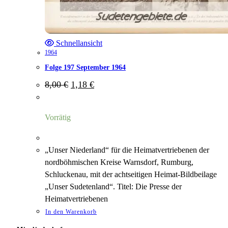
Schnellansicht
1964
Folge 197 September 1964
Ursprünglicher
Aktueller
8,00
€
1,18
€
Preis
Preis
war:
ist:
8,00 €
1,18 €.
Vorrätig
„Unser Niederland“ für die Heimatvertriebenen der
nordböhmischen Kreise Warnsdorf, Rumburg,
Schluckenau, mit der achtseitigen Heimat-Bildbeilage
„Unser Sudetenland“. Titel: Die Presse der
Heimatvertriebenen
In den Warenkorb