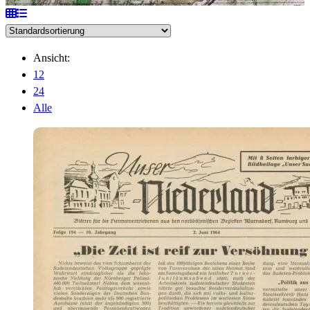
Ansicht:
12
24
Alle