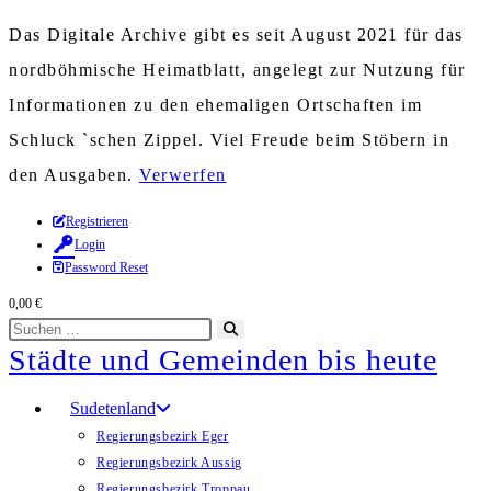
Das Digitale Archive gibt es seit August 2021 für das
nordböhmische Heimatblatt, angelegt zur Nutzung für
Informationen zu den ehemaligen Ortschaften im
Schluck `schen Zippel. Viel Freude beim Stöbern in
den Ausgaben.
Verwerfen
Zum
Registrieren
Login
Inhalt
Password Reset
springen
0,00
€
Diese
Suche
Städte und Gemeinden bis heute
Website
starten
durchsuchen
Sudetenland
Regierungsbezirk Eger
Regierungsbezirk Aussig
Regierungsbezirk Troppau