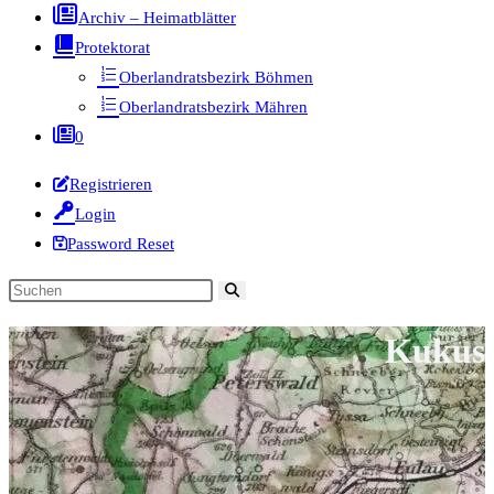
Archiv – Heimatblätter
Protektorat
Oberlandratsbezirk Böhmen
Oberlandratsbezirk Mähren
0
Registrieren
Login
Password Reset
Diese
Website
Kukus
durchsuchen