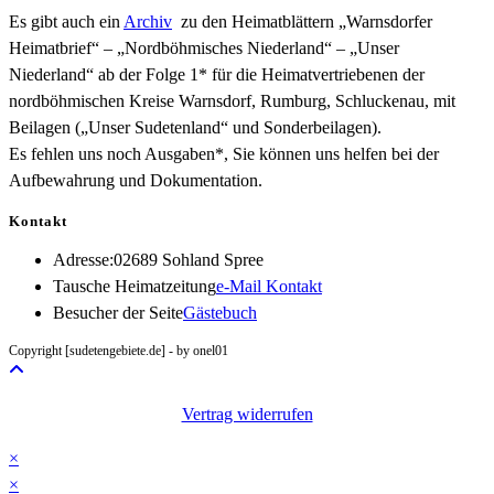
Es gibt auch ein
Archiv
zu den Heimatblättern „Warnsdorfer
Heimatbrief“ – „Nordböhmisches Niederland“ – „Unser
Niederland“ ab der Folge 1* für die Heimatvertriebenen der
nordböhmischen Kreise Warnsdorf, Rumburg, Schluckenau, mit
Beilagen („Unser Sudetenland“ und Sonderbeilagen).
Es fehlen uns noch Ausgaben*, Sie können uns helfen bei der
Aufbewahrung und Dokumentation.
Kontakt
Adresse:
02689 Sohland Spree
Opens
Tausche Heimatzeitung
e-Mail Kontakt
in
Besucher der Seite
Gästebuch
your
Copyright [sudetengebiete.de] - by onel01
application
Vertrag widerrufen
×
×