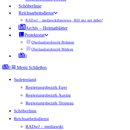
Schöberlinie
Reichsarbeitsdienst
RADwJ – mediawiki
Interesse, Hilf uns mit dabei!
Archiv – Heimatblätter
Protektorat
Oberlandratsbezirk Böhmen
Oberlandratsbezirk Mähren
0
0
Menü
Schließen
Sudetenland
Regierungsbezirk Eger
Regierungsbezirk Aussig
Regierungsbezirk Troppau
Schöberlinie
Reichsarbeitsdienst
RADwJ – mediawiki