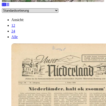
Ansicht:
12
24
Alle