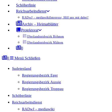
Schöberlinie
Reichsarbeitsdienst
RADwJ – mediawiki
Interesse, Hilf uns mit dabei!
Archiv – Heimatblätter
Protektorat
Oberlandratsbezirk Böhmen
Oberlandratsbezirk Mähren
0
0
Menü
Schließen
Sudetenland
Regierungsbezirk Eger
Regierungsbezirk Aussig
Regierungsbezirk Troppau
Schöberlinie
Reichsarbeitsdienst
RADwJ – mediawiki