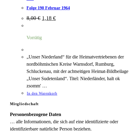
Folge 190 Februar 1964
Ursprünglicher
Aktueller
8,00
€
1,18
€
Preis
Preis
war:
ist:
8,00 €
1,18 €.
Vorrätig
„Unser Niederland“ für die Heimatvertriebenen der
nordböhmischen Kreise Warnsdorf, Rumburg,
Schluckenau, mit der achtseitigen Heimat-Bildbeilage
„Unser Sudetenland“. Titel: Niederländer, halt ok
zsomm' …
In den Warenkorb
Mitgliedschaft
Personenbezogene Daten
… alle Informationen, die sich auf eine identifizierte oder
identifizierbare natürliche Person beziehen.