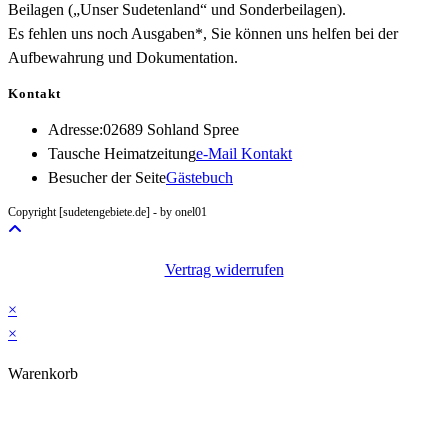
Beilagen („Unser Sudetenland“ und Sonderbeilagen).
Es fehlen uns noch Ausgaben*, Sie können uns helfen bei der
Aufbewahrung und Dokumentation.
Kontakt
Adresse:
02689 Sohland Spree
Opens
Tausche Heimatzeitung
e-Mail Kontakt
in
Besucher der Seite
Gästebuch
your
Copyright [sudetengebiete.de] - by onel01
application
Vertrag widerrufen
×
×
Warenkorb