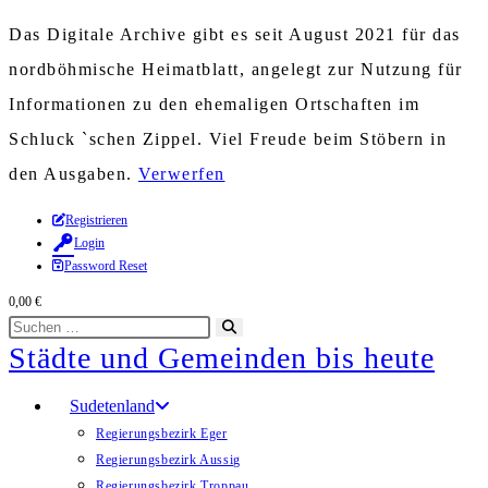
Das Digitale Archive gibt es seit August 2021 für das
nordböhmische Heimatblatt, angelegt zur Nutzung für
Informationen zu den ehemaligen Ortschaften im
Schluck `schen Zippel. Viel Freude beim Stöbern in
den Ausgaben.
Verwerfen
Zum
Registrieren
Login
Inhalt
Password Reset
springen
0,00
€
Diese
Suche
Städte und Gemeinden bis heute
Website
starten
durchsuchen
Sudetenland
Regierungsbezirk Eger
Regierungsbezirk Aussig
Regierungsbezirk Troppau