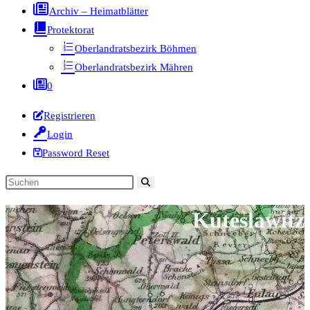
Archiv – Heimatblätter
Protektorat
Oberlandratsbezirk Böhmen
Oberlandratsbezirk Mähren
0
Registrieren
Login
Password Reset
Diese
Website
Kuteslawitz
durchsuchen