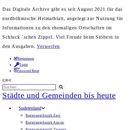
Das Digitale Archive gibt es seit August 2021 für das
nordböhmische Heimatblatt, angelegt zur Nutzung für
Informationen zu den ehemaligen Ortschaften im
Schluck `schen Zippel. Viel Freude beim Stöbern in
den Ausgaben.
Verwerfen
Zum
Registrieren
Login
Inhalt
Password Reset
springen
0,00
€
Diese
Suche
Städte und Gemeinden bis heute
Website
starten
durchsuchen
Sudetenland
Regierungsbezirk Eger
Regierungsbezirk Aussig
Regierungsbezirk Troppau