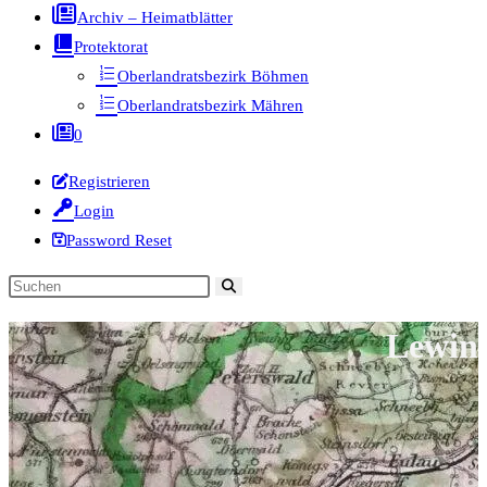
Archiv – Heimatblätter
Protektorat
Oberlandratsbezirk Böhmen
Oberlandratsbezirk Mähren
0
Registrieren
Login
Password Reset
Diese
Website
Lewin
durchsuchen