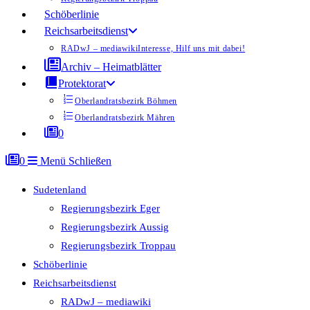
Schöberlinie
Reichsarbeitsdienst
RADwJ – mediawiki
Interesse, Hilf uns mit dabei!
Archiv – Heimatblätter
Protektorat
Oberlandratsbezirk Böhmen
Oberlandratsbezirk Mähren
0
0
Menü
Schließen
Sudetenland
Regierungsbezirk Eger
Regierungsbezirk Aussig
Regierungsbezirk Troppau
Schöberlinie
Reichsarbeitsdienst
RADwJ – mediawiki