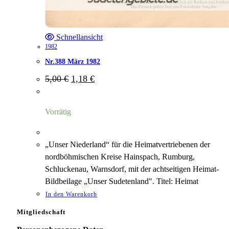
Schnellansicht
1982
Nr.388 März 1982
Ursprünglicher
Aktueller
5,00
€
1,18
€
Preis
Preis
war:
ist:
5,00 €
1,18 €.
Vorrätig
„Unser Niederland“ für die Heimatvertriebenen der
nordböhmischen Kreise Hainspach, Rumburg,
Schluckenau, Warnsdorf, mit der achtseitigen Heimat-
Bildbeilage „Unser Sudetenland". Titel: Heimat
In den Warenkorb
Mitgliedschaft