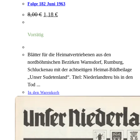
Folge 182 Juni 1963
Ursprünglicher
Aktueller
8,00
€
1,18
€
Preis
Preis
war:
ist:
8,00 €
1,18 €.
Vorrätig
Blätter für die Heimatvertriebenen aus den
nordböhmischen Bezirken Warnsdorf, Rumburg,
Schluckenau mit der achtseitigen Heimat-Bildbeilage
„Unser Sudetenland“. Titel: Niederlandtreu bis in den
Tod ...
In den Warenkorb