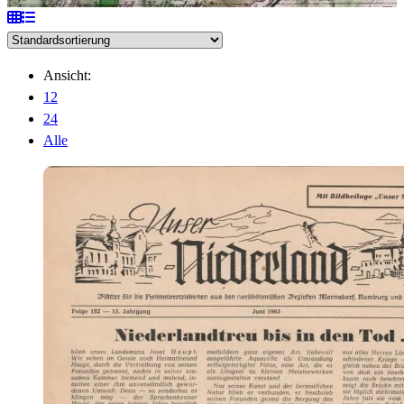
Ansicht:
12
24
Alle