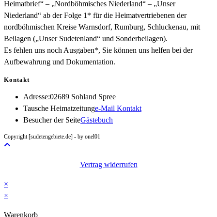
Heimatbrief“ – „Nordböhmisches Niederland“ – „Unser
Niederland“ ab der Folge 1* für die Heimatvertriebenen der
nordböhmischen Kreise Warnsdorf, Rumburg, Schluckenau, mit
Beilagen („Unser Sudetenland“ und Sonderbeilagen).
Es fehlen uns noch Ausgaben*, Sie können uns helfen bei der
Aufbewahrung und Dokumentation.
Kontakt
Adresse:
02689 Sohland Spree
Opens
Tausche Heimatzeitung
e-Mail Kontakt
in
Besucher der Seite
Gästebuch
your
Copyright [sudetengebiete.de] - by onel01
application
Vertrag widerrufen
×
×
Warenkorb