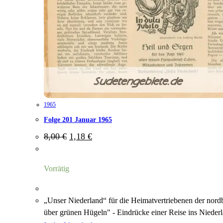
1965
Folge 201 Januar 1965
Ursprünglicher
Aktueller
8,00
€
1,18
€
Preis
Preis
war:
ist:
8,00 €
1,18 €.
Vorrätig
„Unser Niederland“ für die Heimatvertriebenen der nor
über grünen Hügeln" - Eindrücke einer Reise ins Niede