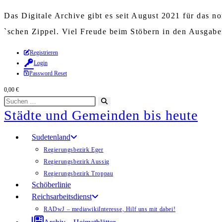
Das Digitale Archive gibt es seit August 2021 für das 
`schen Zippel. Viel Freude beim Stöbern in den Ausgab
Zum
Registrieren
Login
Inhalt
Password Reset
springen
0,00
€
Diese
Suche
Städte und Gemeinden bis heute
Website
starten
durchsuchen
Sudetenland
Regierungsbezirk Eger
Regierungsbezirk Aussig
Regierungsbezirk Troppau
Schöberlinie
Reichsarbeitsdienst
RADwJ – mediawiki
Interesse, Hilf uns mit dabei!