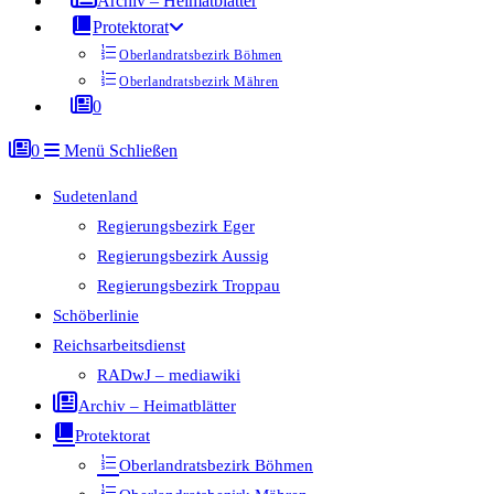
Archiv – Heimatblätter
Protektorat
Oberlandratsbezirk Böhmen
Oberlandratsbezirk Mähren
0
0
Menü
Schließen
Sudetenland
Regierungsbezirk Eger
Regierungsbezirk Aussig
Regierungsbezirk Troppau
Schöberlinie
Reichsarbeitsdienst
RADwJ – mediawiki
Archiv – Heimatblätter
Protektorat
Oberlandratsbezirk Böhmen