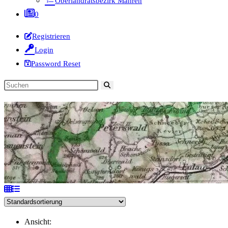
Oberlandratsbezirk Mähren
0
Registrieren
Login
Password Reset
Diese
Website
durchsuchen
Ansicht: