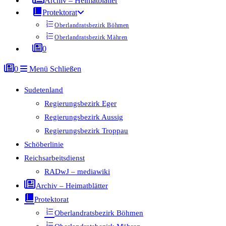
Archiv – Heimatblätter
Protektorat
Oberlandratsbezirk Böhmen
Oberlandratsbezirk Mähren
0
0
Menü
Schließen
Sudetenland
Regierungsbezirk Eger
Regierungsbezirk Aussig
Regierungsbezirk Troppau
Schöberlinie
Reichsarbeitsdienst
RADwJ – mediawiki
Archiv – Heimatblätter
Protektorat
Oberlandratsbezirk Böhmen