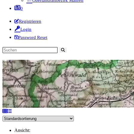
Oberlandratsbezirk Mähren
0
Registrieren
Login
Password Reset
Diese
Website
durchsuchen
Ansicht: