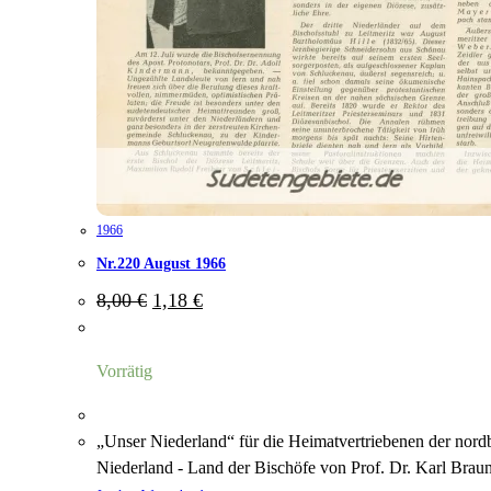
1966
Nr.220 August 1966
Ursprünglicher
Aktueller
8,00
€
1,18
€
Preis
Preis
war:
ist:
8,00 €
1,18 €.
Vorrätig
„Unser Niederland“ für die Heimatvertriebenen der nord
Niederland - Land der Bischöfe von Prof. Dr. Karl Braun