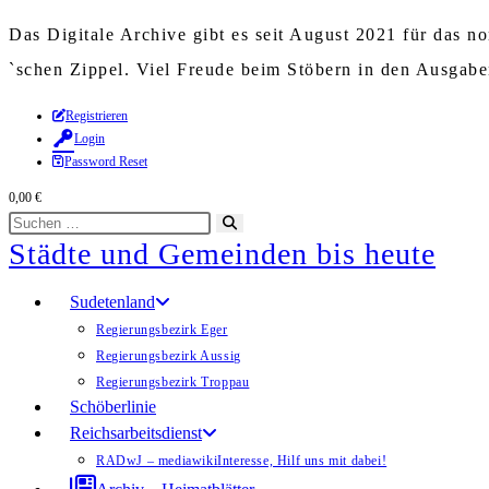
Das Digitale Archive gibt es seit August 2021 für das 
`schen Zippel. Viel Freude beim Stöbern in den Ausgab
Zum
Registrieren
Login
Inhalt
Password Reset
springen
0,00
€
Diese
Suche
Städte und Gemeinden bis heute
Website
starten
durchsuchen
Sudetenland
Regierungsbezirk Eger
Regierungsbezirk Aussig
Regierungsbezirk Troppau
Schöberlinie
Reichsarbeitsdienst
RADwJ – mediawiki
Interesse, Hilf uns mit dabei!