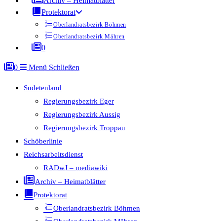
Archiv – Heimatblätter
Protektorat
Oberlandratsbezirk Böhmen
Oberlandratsbezirk Mähren
0
0
Menü
Schließen
Sudetenland
Regierungsbezirk Eger
Regierungsbezirk Aussig
Regierungsbezirk Troppau
Schöberlinie
Reichsarbeitsdienst
RADwJ – mediawiki
Archiv – Heimatblätter
Protektorat
Oberlandratsbezirk Böhmen