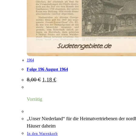
1964
Folge 196 August 1964
Ursprünglicher
Aktueller
8,00
€
1,18
€
Preis
Preis
war:
ist:
8,00 €
1,18 €.
Vorrätig
„Unser Niederland“ für die Heimatvertriebenen der nord
Häuser daheim
In den Warenkorb