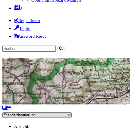
Oberlandratsbezirk Mähren
0
Registrieren
Login
Password Reset
Diese
Website
durchsuchen
Ansicht: