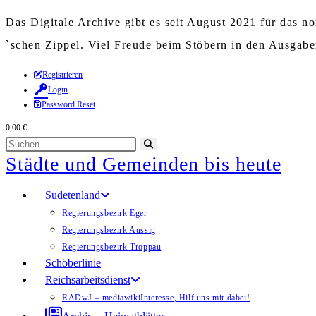
Das Digitale Archive gibt es seit August 2021 für das 
`schen Zippel. Viel Freude beim Stöbern in den Ausgab
Zum
Registrieren
Login
Inhalt
Password Reset
springen
0,00
€
Diese
Suche
Städte und Gemeinden bis heute
Website
starten
durchsuchen
Sudetenland
Regierungsbezirk Eger
Regierungsbezirk Aussig
Regierungsbezirk Troppau
Schöberlinie
Reichsarbeitsdienst
RADwJ – mediawiki
Interesse, Hilf uns mit dabei!