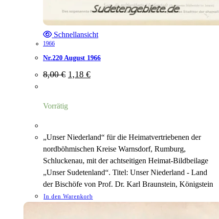
Schnellansicht
1966
Nr.220 August 1966
Ursprünglicher
Aktueller
8,00
€
1,18
€
Preis
Preis
war:
ist:
8,00 €
1,18 €.
Vorrätig
„Unser Niederland“ für die Heimatvertriebenen der
nordböhmischen Kreise Warnsdorf, Rumburg,
Schluckenau, mit der achtseitigen Heimat-Bildbeilage
„Unser Sudetenland“. Titel: Unser Niederland - Land
der Bischöfe von Prof. Dr. Karl Braunstein, Königstein
In den Warenkorb