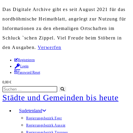
Das Digitale Archive gibt es seit August 2021 für das
nordböhmische Heimatblatt, angelegt zur Nutzung für
Informationen zu den ehemaligen Ortschaften im
Schluck `schen Zippel. Viel Freude beim Stöbern in
den Ausgaben.
Verwerfen
Zum
Registrieren
Login
Inhalt
Password Reset
springen
0,00
€
Diese
Suche
Städte und Gemeinden bis heute
Website
starten
durchsuchen
Sudetenland
Regierungsbezirk Eger
Regierungsbezirk Aussig
Regierungsbezirk Troppau