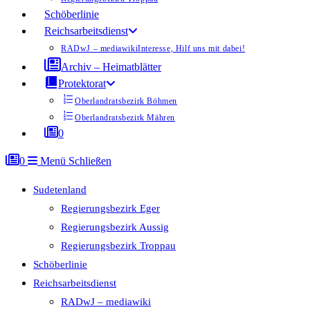
Schöberlinie
Reichsarbeitsdienst
RADwJ – mediawiki
Interesse, Hilf uns mit dabei!
Archiv – Heimatblätter
Protektorat
Oberlandratsbezirk Böhmen
Oberlandratsbezirk Mähren
0
0
Menü
Schließen
Sudetenland
Regierungsbezirk Eger
Regierungsbezirk Aussig
Regierungsbezirk Troppau
Schöberlinie
Reichsarbeitsdienst
RADwJ – mediawiki