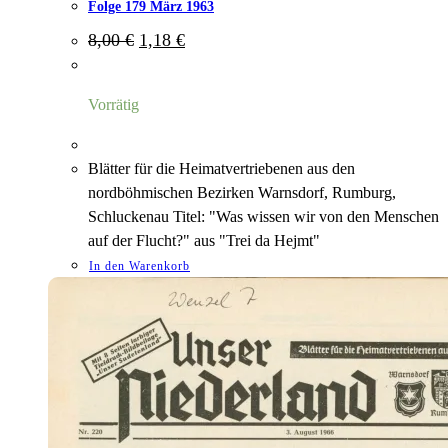
Folge 179 März 1963
Ursprünglicher
Aktueller
8,00
€
1,18
€
Preis
Preis
war:
ist:
8,00 €
1,18 €.
Vorrätig
Blätter für die Heimatvertriebenen aus den
nordböhmischen Bezirken Warnsdorf, Rumburg,
Schluckenau Titel: "Was wissen wir von den Menschen
auf der Flucht?" aus "Trei da Hejmt"
In den Warenkorb