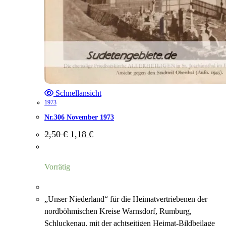
Schnellansicht
1973
Nr.306 November 1973
Ursprünglicher
Aktueller
2,50
€
1,18
€
Preis
Preis
war:
ist:
2,50 €
1,18 €.
Vorrätig
„Unser Niederland“ für die Heimatvertriebenen der
nordböhmischen Kreise Warnsdorf, Rumburg,
Schluckenau, mit der achtseitigen Heimat-Bildbeilage