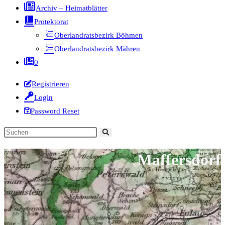
Archiv – Heimatblätter
Protektorat
Oberlandratsbezirk Böhmen
Oberlandratsbezirk Mähren
0
Registrieren
Login
Password Reset
Diese
Website
Maffersdorf
durchsuchen