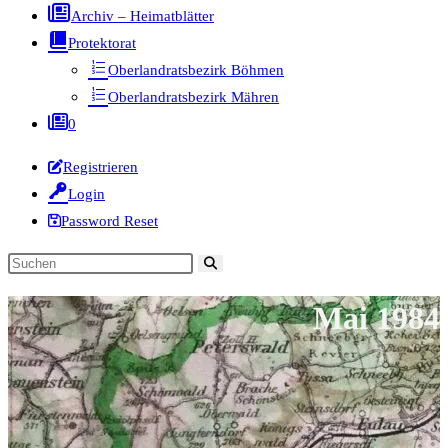
Archiv – Heimatblätter
Protektorat
Oberlandratsbezirk Böhmen
Oberlandratsbezirk Mähren
0
Registrieren
Login
Password Reset
Diese
Website
Mai 1984
durchsuchen