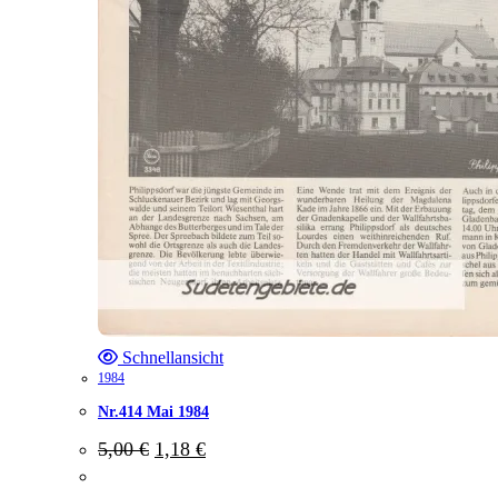
Schnellansicht
1984
Nr.414 Mai 1984
Ursprünglicher
Aktueller
5,00
€
1,18
€
Preis
Preis
war:
ist: