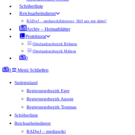
Schöberlinie
Reichsarbeitsdienst
RADwJ – mediawiki
Interesse, Hilf uns mit dabei!
Archiv – Heimatblätter
Protektorat
Oberlandratsbezirk Böhmen
Oberlandratsbezirk Mähren
0
0
Menü
Schließen
Sudetenland
Regierungsbezirk Eger
Regierungsbezirk Aussig
Regierungsbezirk Troppau
Schöberlinie
Reichsarbeitsdienst
RADwJ – mediawiki