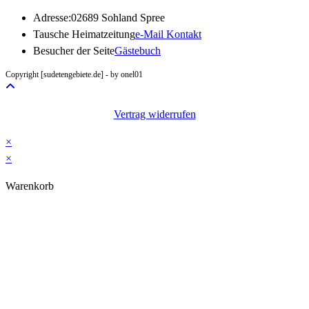
Adresse:
02689 Sohland Spree
Opens
Tausche Heimatzeitung
e-Mail Kontakt
in
Besucher der Seite
Gästebuch
your
Copyright [sudetengebiete.de] - by onel01
application
Vertrag widerrufen
×
×
Warenkorb