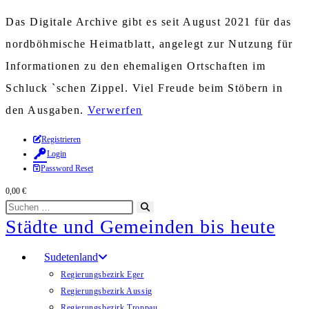
Das Digitale Archive gibt es seit August 2021 für das
nordböhmische Heimatblatt, angelegt zur Nutzung für
Informationen zu den ehemaligen Ortschaften im
Schluck `schen Zippel. Viel Freude beim Stöbern in
den Ausgaben.
Verwerfen
Zum
Registrieren
Login
Inhalt
Password Reset
springen
0,00
€
Diese
Suche
Städte und Gemeinden bis heute
Website
starten
durchsuchen
Sudetenland
Regierungsbezirk Eger
Regierungsbezirk Aussig
Regierungsbezirk Troppau