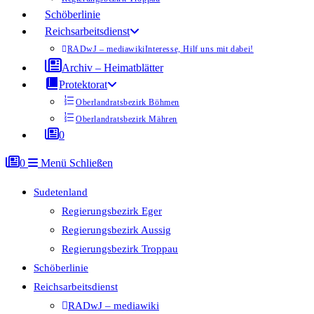
Schöberlinie
Reichsarbeitsdienst
RADwJ – mediawiki
Interesse, Hilf uns mit dabei!
Archiv – Heimatblätter
Protektorat
Oberlandratsbezirk Böhmen
Oberlandratsbezirk Mähren
0
0
Menü
Schließen
Sudetenland
Regierungsbezirk Eger
Regierungsbezirk Aussig
Regierungsbezirk Troppau
Schöberlinie
Reichsarbeitsdienst
RADwJ – mediawiki