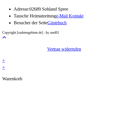
Adresse:
02689 Sohland Spree
Opens
Tausche Heimatzeitung
e-Mail Kontakt
in
Besucher der Seite
Gästebuch
your
Copyright [sudetengebiete.de] - by onel01
application
Vertrag widerrufen
×
×
Warenkorb