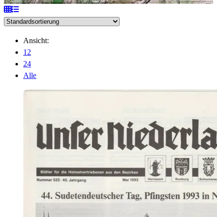
Ansicht:
12
24
Alle