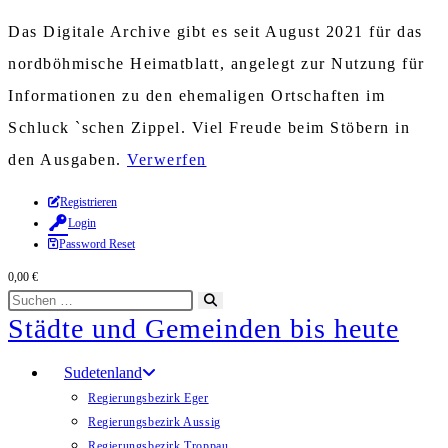
Das Digitale Archive gibt es seit August 2021 für das
nordböhmische Heimatblatt, angelegt zur Nutzung für
Informationen zu den ehemaligen Ortschaften im
Schluck `schen Zippel. Viel Freude beim Stöbern in
den Ausgaben.
Verwerfen
Zum
Registrieren
Login
Inhalt
Password Reset
springen
0,00
€
Diese
Suche
Städte und Gemeinden bis heute
Website
starten
durchsuchen
Sudetenland
Regierungsbezirk Eger
Regierungsbezirk Aussig
Regierungsbezirk Troppau