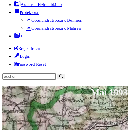
Archiv – Heimatblätter
Protektorat
Oberlandratsbezirk Böhmen
Oberlandratsbezirk Mähren
0
Registrieren
Login
Password Reset
Diese
Website
Mai 1993
durchsuchen