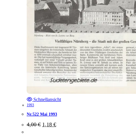
Schnellansicht
1993
Nr.522 Mai 1993
Ursprünglicher
Aktueller
4,00
€
1,18
€
Preis
Preis
war:
ist: