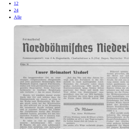
12
24
Alle