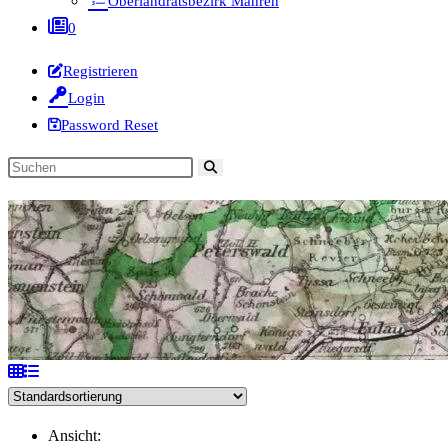
Oberlandratsbezirk Mähren
0
Registrieren
Login
Password Reset
Diese
Website
durchsuchen
Ansicht: