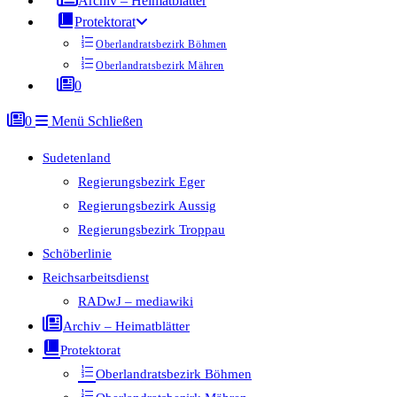
Archiv – Heimatblätter
Protektorat
Oberlandratsbezirk Böhmen
Oberlandratsbezirk Mähren
0
0
Menü
Schließen
Sudetenland
Regierungsbezirk Eger
Regierungsbezirk Aussig
Regierungsbezirk Troppau
Schöberlinie
Reichsarbeitsdienst
RADwJ – mediawiki
Archiv – Heimatblätter
Protektorat
Oberlandratsbezirk Böhmen