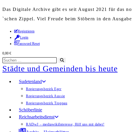
Das Digitale Archive gibt es seit August 2021 für das 
`schen Zippel. Viel Freude beim Stöbern in den Ausgab
Zum
Registrieren
Login
Inhalt
Password Reset
springen
0,00
€
Diese
Suche
Städte und Gemeinden bis heute
Website
starten
durchsuchen
Sudetenland
Regierungsbezirk Eger
Regierungsbezirk Aussig
Regierungsbezirk Troppau
Schöberlinie
Reichsarbeitsdienst
RADwJ – mediawiki
Interesse, Hilf uns mit dabei!