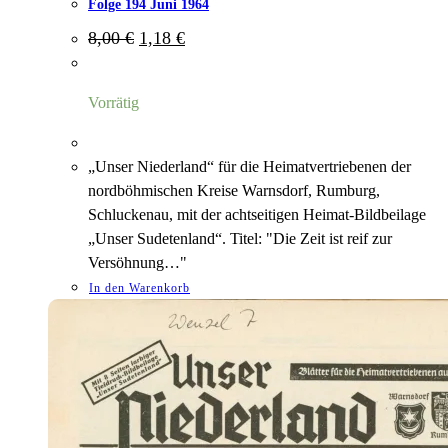
Folge 194 Juni 1964
Ursprünglicher
Aktueller
8,00
€
1,18
€
Preis
Preis
war:
ist:
8,00 €
1,18 €.
Vorrätig
„Unser Niederland“ für die Heimatvertriebenen der
nordböhmischen Kreise Warnsdorf, Rumburg,
Schluckenau, mit der achtseitigen Heimat-Bildbeilage
„Unser Sudetenland“. Titel: "Die Zeit ist reif zur
Versöhnung…"
In den Warenkorb