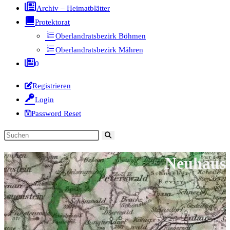
Archiv – Heimatblätter
Protektorat
Oberlandratsbezirk Böhmen
Oberlandratsbezirk Mähren
0
Registrieren
Login
Password Reset
Diese
Website
Neuhaus
durchsuchen