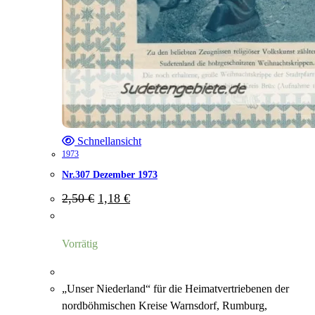
Schnellansicht
1973
Nr.307 Dezember 1973
Ursprünglicher
Aktueller
2,50
€
1,18
€
Preis
Preis
war:
ist:
2,50 €
1,18 €.
Vorrätig
„Unser Niederland“ für die Heimatvertriebenen der
nordböhmischen Kreise Warnsdorf, Rumburg,