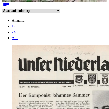
Ansicht:
12
24
Alle