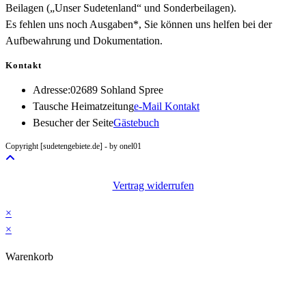
Beilagen („Unser Sudetenland“ und Sonderbeilagen).
Es fehlen uns noch Ausgaben*, Sie können uns helfen bei der
Aufbewahrung und Dokumentation.
Kontakt
Adresse:
02689 Sohland Spree
Opens
Tausche Heimatzeitung
e-Mail Kontakt
in
Besucher der Seite
Gästebuch
your
Copyright [sudetengebiete.de] - by onel01
application
Vertrag widerrufen
×
×
Warenkorb