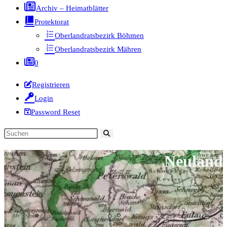
Archiv – Heimatblätter
Protektorat
Oberlandratsbezirk Böhmen
Oberlandratsbezirk Mähren
0
Registrieren
Login
Password Reset
Diese
Website
Neuland
durchsuchen