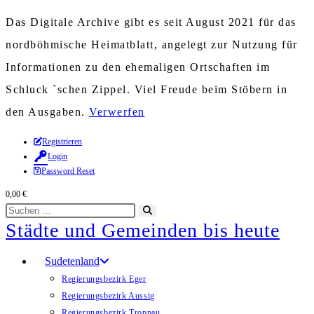
Das Digitale Archive gibt es seit August 2021 für das
nordböhmische Heimatblatt, angelegt zur Nutzung für
Informationen zu den ehemaligen Ortschaften im
Schluck `schen Zippel. Viel Freude beim Stöbern in
den Ausgaben.
Verwerfen
Zum
Registrieren
Login
Inhalt
Password Reset
springen
0,00
€
Diese
Suche
Städte und Gemeinden bis heute
Website
starten
durchsuchen
Sudetenland
Regierungsbezirk Eger
Regierungsbezirk Aussig
Regierungsbezirk Troppau