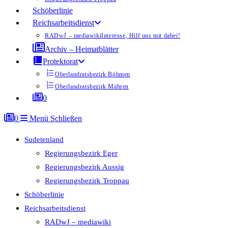
Schöberlinie
Reichsarbeitsdienst
RADwJ – mediawiki
Interesse, Hilf uns mit dabei!
Archiv – Heimatblätter
Protektorat
Oberlandratsbezirk Böhmen
Oberlandratsbezirk Mähren
0
0
Menü
Schließen
Sudetenland
Regierungsbezirk Eger
Regierungsbezirk Aussig
Regierungsbezirk Troppau
Schöberlinie
Reichsarbeitsdienst
RADwJ – mediawiki