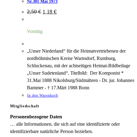
Nr.301 Mai 1973
Ursprünglicher
Aktueller
2,50
€
1,18
€
Preis
Preis
war:
ist:
2,50 €
1,18 €.
Vorrätig
„Unser Niederland“ für die Heimatvertriebenen der
nordböhmischen Kreise Warnsdorf, Rumburg,
Schluckenau, mit der achtseitigen Heimat-Bildbeilage
„Unser Sudetenland“. Titelbild: Der Komponist *
31.Mai 1888 Nikolsburg/Südmähren - Dr. jur. Johannes
Bammer - † 17.Märt 1988 Bonn
In den Warenkorb
Mitgliedschaft
Personenbezogene Daten
… alle Informationen, die sich auf eine identifizierte oder
identifizierbare natürliche Person beziehen.