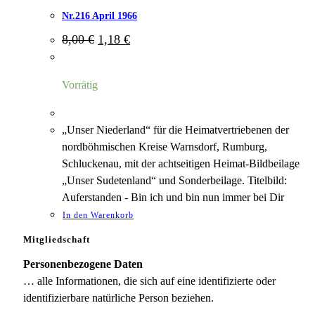
Nr.216 April 1966
Ursprünglicher
Aktueller
8,00
€
1,18
€
Preis
Preis
war:
ist:
8,00 €
1,18 €.
Vorrätig
„Unser Niederland“ für die Heimatvertriebenen der
nordböhmischen Kreise Warnsdorf, Rumburg,
Schluckenau, mit der achtseitigen Heimat-Bildbeilage
„Unser Sudetenland“ und Sonderbeilage. Titelbild:
Auferstanden - Bin ich und bin nun immer bei Dir
In den Warenkorb
Mitgliedschaft
Personenbezogene Daten
… alle Informationen, die sich auf eine identifizierte oder
identifizierbare natürliche Person beziehen.