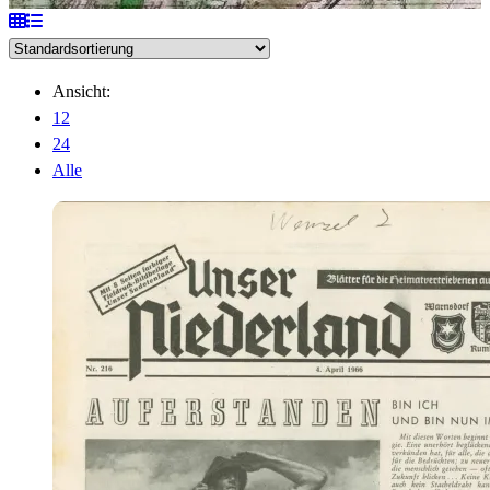
Ansicht:
12
24
Alle