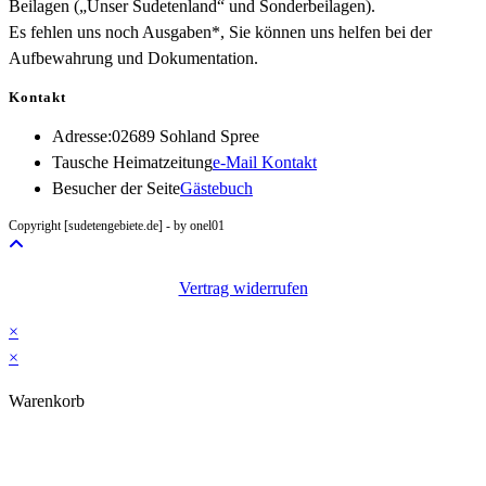
Beilagen („Unser Sudetenland“ und Sonderbeilagen).
Es fehlen uns noch Ausgaben*, Sie können uns helfen bei der
Aufbewahrung und Dokumentation.
Kontakt
Adresse:
02689 Sohland Spree
Opens
Tausche Heimatzeitung
e-Mail Kontakt
in
Besucher der Seite
Gästebuch
your
Copyright [sudetengebiete.de] - by onel01
application
Vertrag widerrufen
×
×
Warenkorb