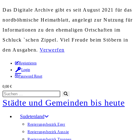
Das Digitale Archive gibt es seit August 2021 für das
nordböhmische Heimatblatt, angelegt zur Nutzung für
Informationen zu den ehemaligen Ortschaften im
Schluck `schen Zippel. Viel Freude beim Stöbern in
den Ausgaben.
Verwerfen
Zum
Registrieren
Login
Inhalt
Password Reset
springen
0,00
€
Diese
Suche
Städte und Gemeinden bis heute
Website
starten
durchsuchen
Sudetenland
Regierungsbezirk Eger
Regierungsbezirk Aussig
Regierungsbezirk Troppau