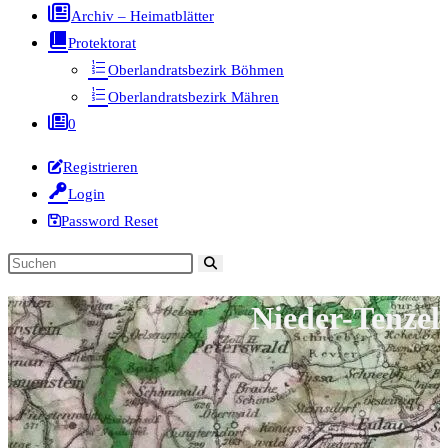
Archiv – Heimatblätter
Protektorat
Oberlandratsbezirk Böhmen
Oberlandratsbezirk Mähren
0
Registrieren
Login
Password Reset
Diese
Website
Nieder-Tenzel
durchsuchen