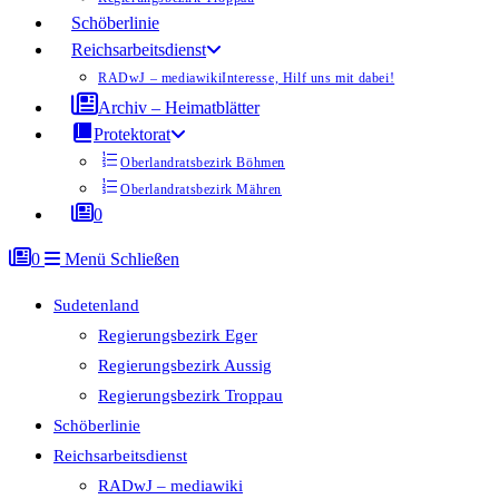
Schöberlinie
Reichsarbeitsdienst
RADwJ – mediawiki
Interesse, Hilf uns mit dabei!
Archiv – Heimatblätter
Protektorat
Oberlandratsbezirk Böhmen
Oberlandratsbezirk Mähren
0
0
Menü
Schließen
Sudetenland
Regierungsbezirk Eger
Regierungsbezirk Aussig
Regierungsbezirk Troppau
Schöberlinie
Reichsarbeitsdienst
RADwJ – mediawiki