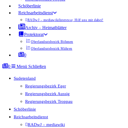
Schöberlinie
Reichsarbeitsdienst
RADwJ – mediawiki
Interesse, Hilf uns mit dabei!
Archiv – Heimatblätter
Protektorat
Oberlandratsbezirk Böhmen
Oberlandratsbezirk Mähren
0
0
Menü
Schließen
Sudetenland
Regierungsbezirk Eger
Regierungsbezirk Aussig
Regierungsbezirk Troppau
Schöberlinie
Reichsarbeitsdienst
RADwJ – mediawiki