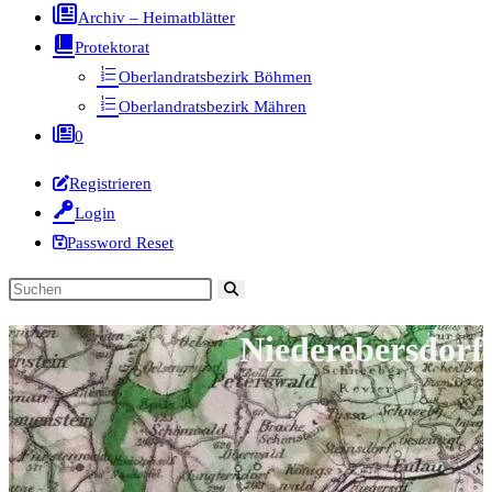
Archiv – Heimatblätter
Protektorat
Oberlandratsbezirk Böhmen
Oberlandratsbezirk Mähren
0
Registrieren
Login
Password Reset
Diese
Website
Niederebersdorf
durchsuchen