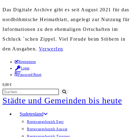
Das Digitale Archive gibt es seit August 2021 für das
nordböhmische Heimatblatt, angelegt zur Nutzung für
Informationen zu den ehemaligen Ortschaften im
Schluck `schen Zippel. Viel Freude beim Stöbern in
den Ausgaben.
Verwerfen
Zum
Registrieren
Login
Inhalt
Password Reset
springen
0,00
€
Diese
Suche
Städte und Gemeinden bis heute
Website
starten
durchsuchen
Sudetenland
Regierungsbezirk Eger
Regierungsbezirk Aussig
Regierungsbezirk Troppau