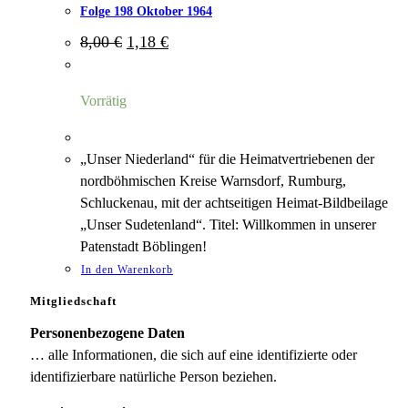
Folge 198 Oktober 1964
Ursprünglicher
Aktueller
8,00
€
1,18
€
Preis
Preis
war:
ist:
8,00 €
1,18 €.
Vorrätig
„Unser Niederland“ für die Heimatvertriebenen der
nordböhmischen Kreise Warnsdorf, Rumburg,
Schluckenau, mit der achtseitigen Heimat-Bildbeilage
„Unser Sudetenland“. Titel: Willkommen in unserer
Patenstadt Böblingen!
In den Warenkorb
Mitgliedschaft
Personenbezogene Daten
… alle Informationen, die sich auf eine identifizierte oder
identifizierbare natürliche Person beziehen.