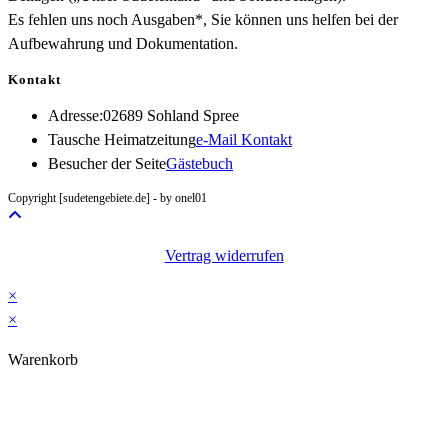
Es fehlen uns noch Ausgaben*, Sie können uns helfen bei der
Aufbewahrung und Dokumentation.
Kontakt
Adresse:
02689 Sohland Spree
Opens
Tausche Heimatzeitung
e-Mail Kontakt
in
Besucher der Seite
Gästebuch
your
Copyright [sudetengebiete.de] - by onel01
application
Vertrag widerrufen
×
×
Warenkorb