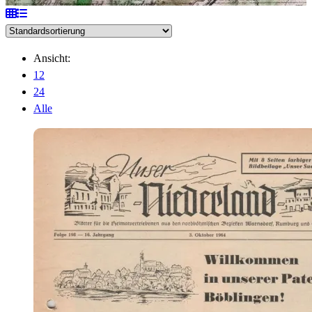
Ansicht:
12
24
Alle