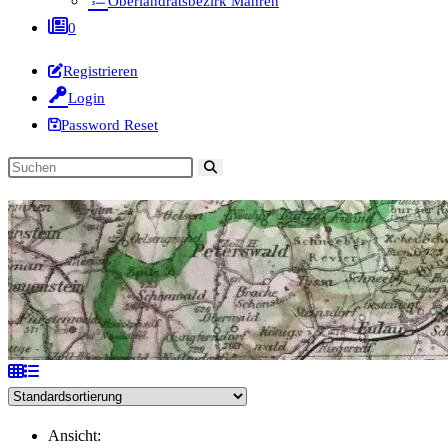
Oberlandratsbezirk Mähren
0
Registrieren
Login
Password Reset
Diese
Website
durchsuchen
Ansicht: