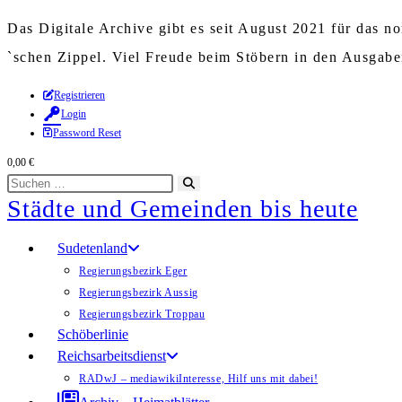
Das Digitale Archive gibt es seit August 2021 für das 
`schen Zippel. Viel Freude beim Stöbern in den Ausgab
Zum
Registrieren
Login
Inhalt
Password Reset
springen
0,00
€
Diese
Suche
Städte und Gemeinden bis heute
Website
starten
durchsuchen
Sudetenland
Regierungsbezirk Eger
Regierungsbezirk Aussig
Regierungsbezirk Troppau
Schöberlinie
Reichsarbeitsdienst
RADwJ – mediawiki
Interesse, Hilf uns mit dabei!