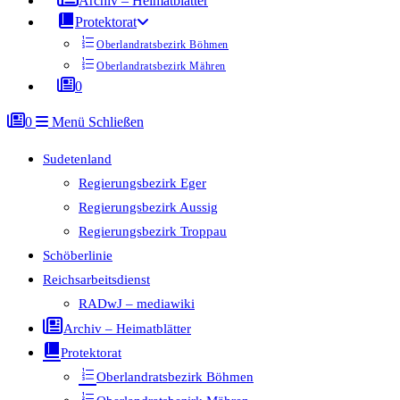
Archiv – Heimatblätter
Protektorat
Oberlandratsbezirk Böhmen
Oberlandratsbezirk Mähren
0
0
Menü
Schließen
Sudetenland
Regierungsbezirk Eger
Regierungsbezirk Aussig
Regierungsbezirk Troppau
Schöberlinie
Reichsarbeitsdienst
RADwJ – mediawiki
Archiv – Heimatblätter
Protektorat
Oberlandratsbezirk Böhmen