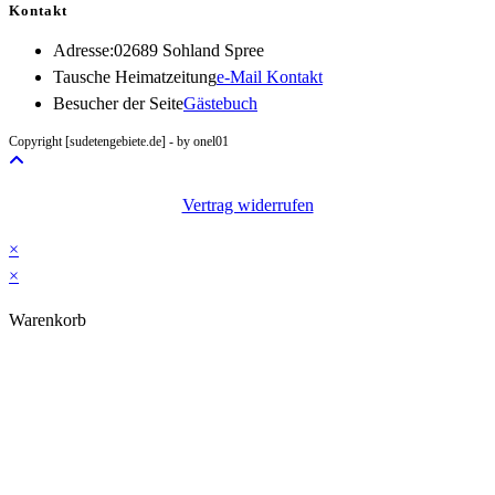
Kontakt
Adresse:
02689 Sohland Spree
Opens
Tausche Heimatzeitung
e-Mail Kontakt
in
Besucher der Seite
Gästebuch
your
Copyright [sudetengebiete.de] - by onel01
application
Vertrag widerrufen
×
×
Warenkorb