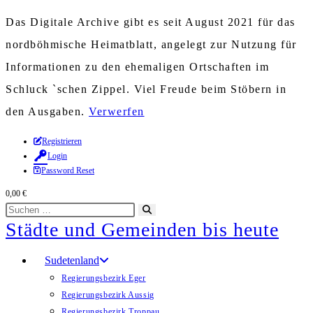
Das Digitale Archive gibt es seit August 2021 für das
nordböhmische Heimatblatt, angelegt zur Nutzung für
Informationen zu den ehemaligen Ortschaften im
Schluck `schen Zippel. Viel Freude beim Stöbern in
den Ausgaben.
Verwerfen
Zum
Registrieren
Login
Inhalt
Password Reset
springen
0,00
€
Diese
Suche
Städte und Gemeinden bis heute
Website
starten
durchsuchen
Sudetenland
Regierungsbezirk Eger
Regierungsbezirk Aussig
Regierungsbezirk Troppau