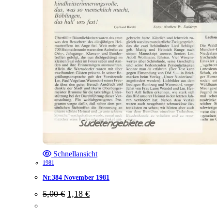
Schnellansicht
1981
Nr.384 November 1981
Ursprünglicher
Aktueller
5,00
€
1,18
€
Preis
Preis
war:
ist: