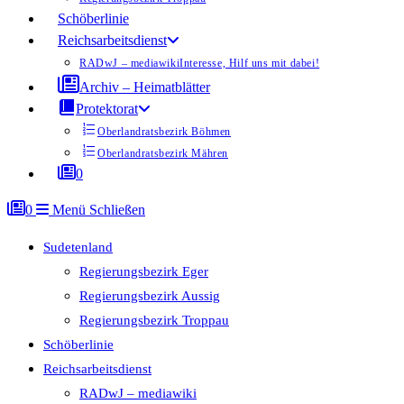
Schöberlinie
Reichsarbeitsdienst
RADwJ – mediawiki
Interesse, Hilf uns mit dabei!
Archiv – Heimatblätter
Protektorat
Oberlandratsbezirk Böhmen
Oberlandratsbezirk Mähren
0
0
Menü
Schließen
Sudetenland
Regierungsbezirk Eger
Regierungsbezirk Aussig
Regierungsbezirk Troppau
Schöberlinie
Reichsarbeitsdienst
RADwJ – mediawiki