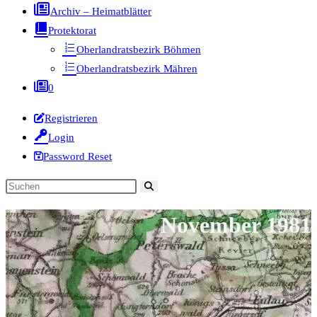
Archiv – Heimatblätter
Protektorat
Oberlandratsbezirk Böhmen
Oberlandratsbezirk Mähren
0
Registrieren
Login
Password Reset
Diese
Website
November 1981
durchsuchen