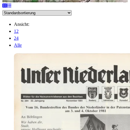
Ansicht:
12
24
Alle