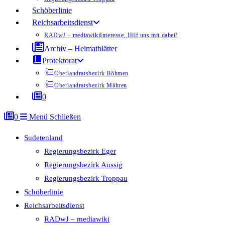
Schöberlinie
Reichsarbeitsdienst
RADwJ – mediawiki
Interesse, Hilf uns mit dabei!
Archiv – Heimatblätter
Protektorat
Oberlandratsbezirk Böhmen
Oberlandratsbezirk Mähren
0
0
Menü
Schließen
Sudetenland
Regierungsbezirk Eger
Regierungsbezirk Aussig
Regierungsbezirk Troppau
Schöberlinie
Reichsarbeitsdienst
RADwJ – mediawiki