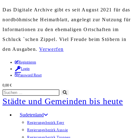
Das Digitale Archive gibt es seit August 2021 für das
nordböhmische Heimatblatt, angelegt zur Nutzung für
Informationen zu den ehemaligen Ortschaften im
Schluck `schen Zippel. Viel Freude beim Stöbern in
den Ausgaben.
Verwerfen
Zum
Registrieren
Login
Inhalt
Password Reset
springen
0,00
€
Diese
Suche
Städte und Gemeinden bis heute
Website
starten
durchsuchen
Sudetenland
Regierungsbezirk Eger
Regierungsbezirk Aussig
Regierungsbezirk Troppau