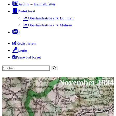
Archiv – Heimatblätter
Protektorat
Oberlandratsbezirk Böhmen
Oberlandratsbezirk Mähren
0
Registrieren
Login
Password Reset
Diese
Website
November 1984
durchsuchen