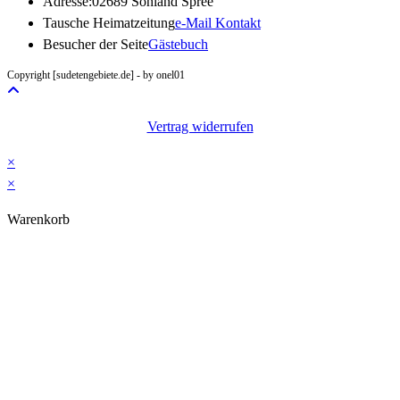
Adresse:
02689 Sohland Spree
Opens
Tausche Heimatzeitung
e-Mail Kontakt
in
Besucher der Seite
Gästebuch
your
Copyright [sudetengebiete.de] - by onel01
application
Vertrag widerrufen
×
×
Warenkorb