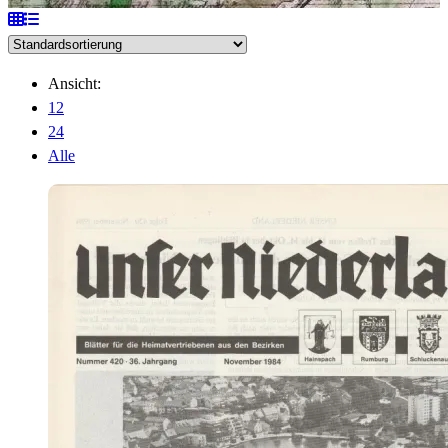
Ansicht:
12
24
Alle