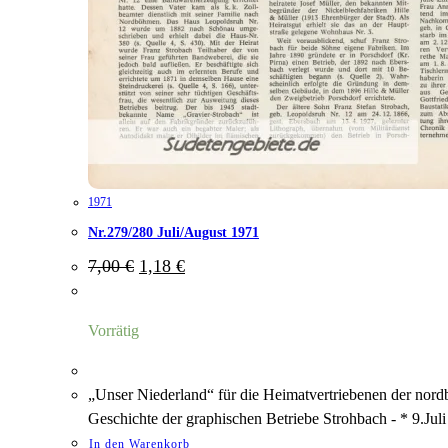
1971
Nr.279/280 Juli/August 1971
Ursprünglicher
Aktueller
7,00
€
1,18
€
Preis
Preis
war:
ist:
7,00 €
1,18 €.
Vorrätig
„Unser Niederland“ für die Heimatvertriebenen der nord
Geschichte der graphischen Betriebe Strohbach - * 9.Ju
In den Warenkorb