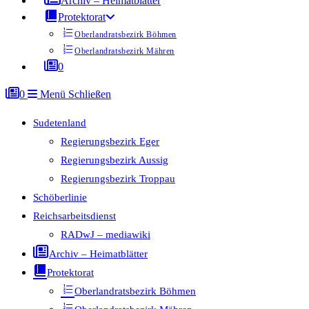
Archiv – Heimatblätter
Protektorat
Oberlandratsbezirk Böhmen
Oberlandratsbezirk Mähren
0
0
Menü
Schließen
Sudetenland
Regierungsbezirk Eger
Regierungsbezirk Aussig
Regierungsbezirk Troppau
Schöberlinie
Reichsarbeitsdienst
RADwJ – mediawiki
Archiv – Heimatblätter
Protektorat
Oberlandratsbezirk Böhmen