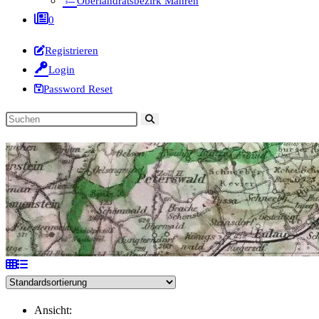
Oberlandratsbezirk Mähren
0
Registrieren
Login
Password Reset
Diese
Website
durchsuchen
Ansicht: