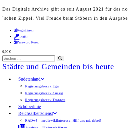
Das Digitale Archive gibt es seit August 2021 für das 
`schen Zippel. Viel Freude beim Stöbern in den Ausgab
Zum
Registrieren
Login
Inhalt
Password Reset
springen
0,00
€
Diese
Suche
Städte und Gemeinden bis heute
Website
starten
durchsuchen
Sudetenland
Regierungsbezirk Eger
Regierungsbezirk Aussig
Regierungsbezirk Troppau
Schöberlinie
Reichsarbeitsdienst
RADwJ – mediawiki
Interesse, Hilf uns mit dabei!