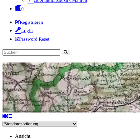
Oberlandratsbezirk Mähren
0
Registrieren
Login
Password Reset
Diese
Website
durchsuchen
Ansicht: