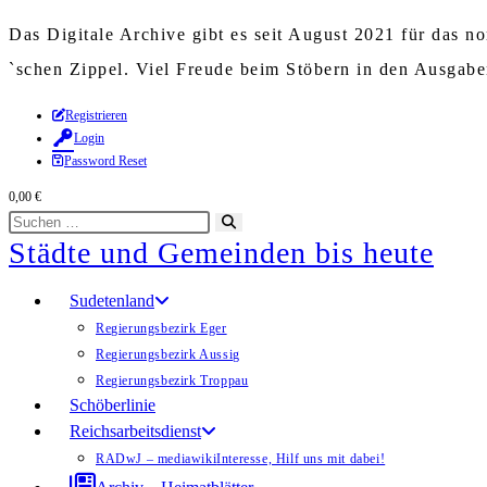
Das Digitale Archive gibt es seit August 2021 für das 
`schen Zippel. Viel Freude beim Stöbern in den Ausgab
Zum
Registrieren
Login
Inhalt
Password Reset
springen
0,00
€
Diese
Suche
Städte und Gemeinden bis heute
Website
starten
durchsuchen
Sudetenland
Regierungsbezirk Eger
Regierungsbezirk Aussig
Regierungsbezirk Troppau
Schöberlinie
Reichsarbeitsdienst
RADwJ – mediawiki
Interesse, Hilf uns mit dabei!