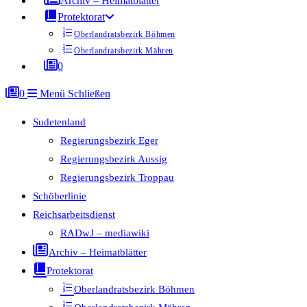
Archiv – Heimatblätter
Protektorat
Oberlandratsbezirk Böhmen
Oberlandratsbezirk Mähren
0
0
Menü
Schließen
Sudetenland
Regierungsbezirk Eger
Regierungsbezirk Aussig
Regierungsbezirk Troppau
Schöberlinie
Reichsarbeitsdienst
RADwJ – mediawiki
Archiv – Heimatblätter
Protektorat
Oberlandratsbezirk Böhmen