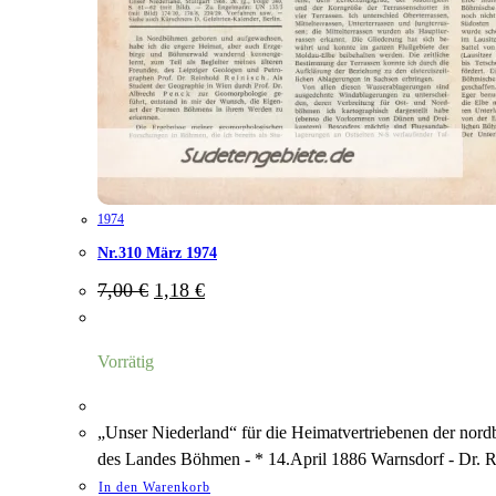
1974
Nr.310 März 1974
Ursprünglicher
Aktueller
7,00
€
1,18
€
Preis
Preis
war:
ist:
7,00 €
1,18 €.
Vorrätig
„Unser Niederland“ für die Heimatvertriebenen der nord
des Landes Böhmen - * 14.April 1886 Warnsdorf - Dr.
In den Warenkorb