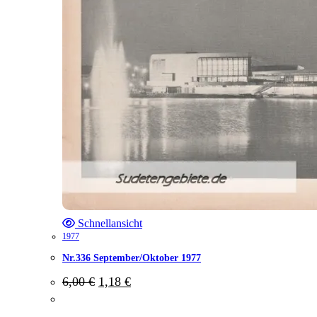
Schnellansicht
1977
Nr.336 September/Oktober 1977
Ursprünglicher
Aktueller
6,00
€
1,18
€
Preis
Preis
war:
ist: