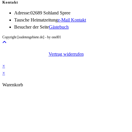
Kontakt
Adresse:
02689 Sohland Spree
Opens
Tausche Heimatzeitung
e-Mail Kontakt
in
Besucher der Seite
Gästebuch
your
Copyright [sudetengebiete.de] - by onel01
application
Vertrag widerrufen
×
×
Warenkorb