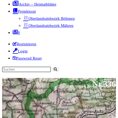
Archiv – Heimatblätter
Protektorat
Oberlandratsbezirk Böhmen
Oberlandratsbezirk Mähren
0
Registrieren
Login
Password Reset
Diese
Website
Nr.336
durchsuchen