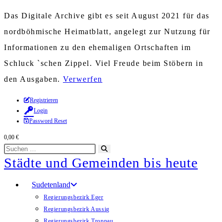
Das Digitale Archive gibt es seit August 2021 für das
nordböhmische Heimatblatt, angelegt zur Nutzung für
Informationen zu den ehemaligen Ortschaften im
Schluck `schen Zippel. Viel Freude beim Stöbern in
den Ausgaben.
Verwerfen
Zum
Registrieren
Login
Inhalt
Password Reset
springen
0,00
€
Diese
Suche
Städte und Gemeinden bis heute
Website
starten
durchsuchen
Sudetenland
Regierungsbezirk Eger
Regierungsbezirk Aussig
Regierungsbezirk Troppau