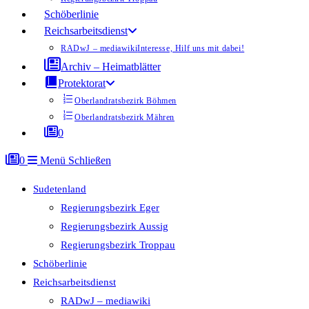
Schöberlinie
Reichsarbeitsdienst
RADwJ – mediawiki
Interesse, Hilf uns mit dabei!
Archiv – Heimatblätter
Protektorat
Oberlandratsbezirk Böhmen
Oberlandratsbezirk Mähren
0
0
Menü
Schließen
Sudetenland
Regierungsbezirk Eger
Regierungsbezirk Aussig
Regierungsbezirk Troppau
Schöberlinie
Reichsarbeitsdienst
RADwJ – mediawiki