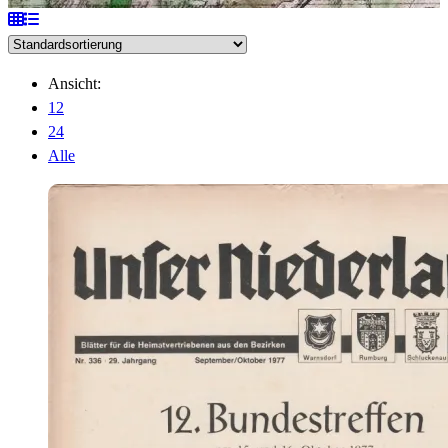
Ansicht:
12
24
Alle