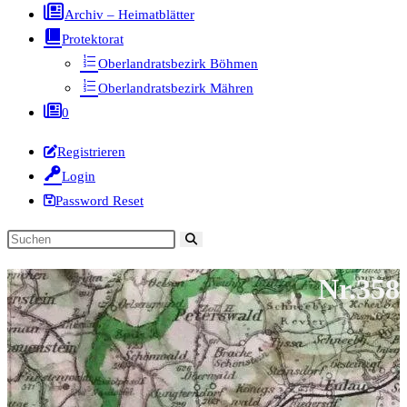
Archiv – Heimatblätter
Protektorat
Oberlandratsbezirk Böhmen
Oberlandratsbezirk Mähren
0
Registrieren
Login
Password Reset
Diese
Website
Nr.358
durchsuchen