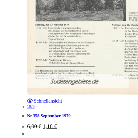
Schnellansicht
1979
Nr.358 September 1979
Ursprünglicher
Aktueller
6,00
€
1,18
€
Preis
Preis
war:
ist: