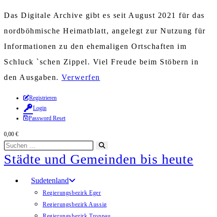
Das Digitale Archive gibt es seit August 2021 für das
nordböhmische Heimatblatt, angelegt zur Nutzung für
Informationen zu den ehemaligen Ortschaften im
Schluck `schen Zippel. Viel Freude beim Stöbern in
den Ausgaben.
Verwerfen
Zum
Registrieren
Login
Inhalt
Password Reset
springen
0,00
€
Diese
Suche
Städte und Gemeinden bis heute
Website
starten
durchsuchen
Sudetenland
Regierungsbezirk Eger
Regierungsbezirk Aussig
Regierungsbezirk Troppau