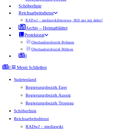
Schöberlinie
Reichsarbeitsdienst
RADwJ – mediawiki
Interesse, Hilf uns mit dabei!
Archiv – Heimatblätter
Protektorat
Oberlandratsbezirk Böhmen
Oberlandratsbezirk Mähren
0
0
Menü
Schließen
Sudetenland
Regierungsbezirk Eger
Regierungsbezirk Aussig
Regierungsbezirk Troppau
Schöberlinie
Reichsarbeitsdienst
RADwJ – mediawiki