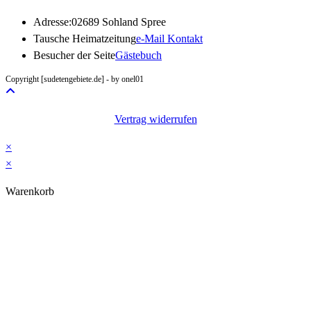
Adresse:
02689 Sohland Spree
Opens
Tausche Heimatzeitung
e-Mail Kontakt
in
Besucher der Seite
Gästebuch
your
Copyright [sudetengebiete.de] - by onel01
application
Vertrag widerrufen
×
×
Warenkorb