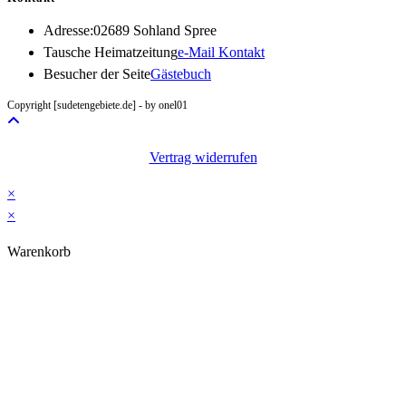
Adresse:
02689 Sohland Spree
Opens
Tausche Heimatzeitung
e-Mail Kontakt
in
Besucher der Seite
Gästebuch
your
Copyright [sudetengebiete.de] - by onel01
application
Vertrag widerrufen
×
×
Warenkorb