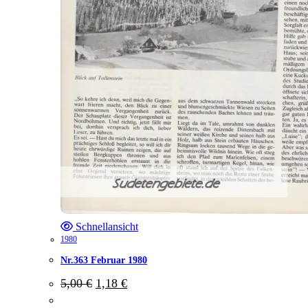
Schnellansicht
1980
Nr.363 Februar 1980
Ursprünglicher
Aktueller
5,00
€
1,18
€
Preis
Preis
war:
ist: