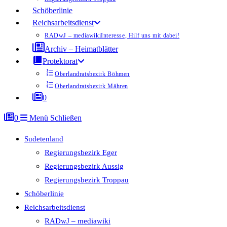
Schöberlinie
Reichsarbeitsdienst
RADwJ – mediawiki
Interesse, Hilf uns mit dabei!
Archiv – Heimatblätter
Protektorat
Oberlandratsbezirk Böhmen
Oberlandratsbezirk Mähren
0
0
Menü
Schließen
Sudetenland
Regierungsbezirk Eger
Regierungsbezirk Aussig
Regierungsbezirk Troppau
Schöberlinie
Reichsarbeitsdienst
RADwJ – mediawiki