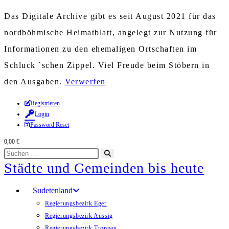
Das Digitale Archive gibt es seit August 2021 für das
nordböhmische Heimatblatt, angelegt zur Nutzung für
Informationen zu den ehemaligen Ortschaften im
Schluck `schen Zippel. Viel Freude beim Stöbern in
den Ausgaben.
Verwerfen
Zum
Registrieren
Login
Inhalt
Password Reset
springen
0,00
€
Diese
Suche
Städte und Gemeinden bis heute
Website
starten
durchsuchen
Sudetenland
Regierungsbezirk Eger
Regierungsbezirk Aussig
Regierungsbezirk Troppau