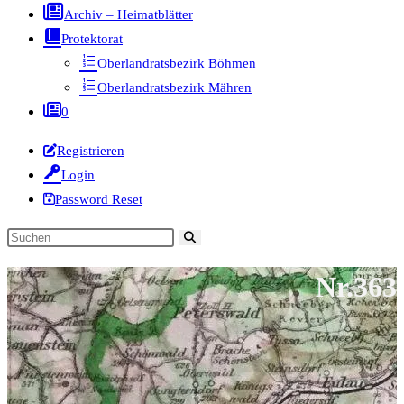
Archiv – Heimatblätter
Protektorat
Oberlandratsbezirk Böhmen
Oberlandratsbezirk Mähren
0
Registrieren
Login
Password Reset
Diese
Website
Nr.363
durchsuchen