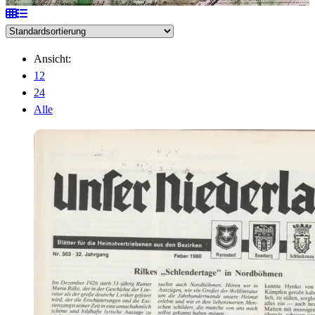
Ansicht:
12
24
Alle