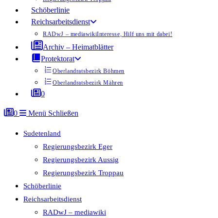
Schöberlinie
Reichsarbeitsdienst
RADwJ – mediawiki
Interesse, Hilf uns mit dabei!
Archiv – Heimatblätter
Protektorat
Oberlandratsbezirk Böhmen
Oberlandratsbezirk Mähren
0
0
Menü
Schließen
Sudetenland
Regierungsbezirk Eger
Regierungsbezirk Aussig
Regierungsbezirk Troppau
Schöberlinie
Reichsarbeitsdienst
RADwJ – mediawiki