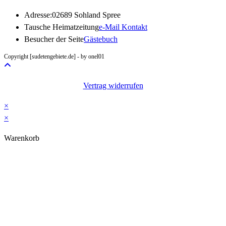
Adresse:
02689 Sohland Spree
Opens
Tausche Heimatzeitung
e-Mail Kontakt
in
Besucher der Seite
Gästebuch
your
Copyright [sudetengebiete.de] - by onel01
application
Vertrag widerrufen
×
×
Warenkorb