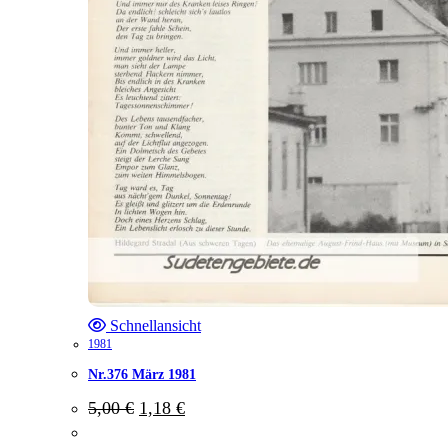
Schnellansicht
1981
Nr.376 März 1981
Ursprünglicher
Aktueller
5,00
€
1,18
€
Preis
Preis
war:
ist: