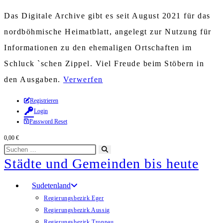
Das Digitale Archive gibt es seit August 2021 für das
nordböhmische Heimatblatt, angelegt zur Nutzung für
Informationen zu den ehemaligen Ortschaften im
Schluck `schen Zippel. Viel Freude beim Stöbern in
den Ausgaben.
Verwerfen
Zum
Registrieren
Login
Inhalt
Password Reset
springen
0,00
€
Diese
Suche
Städte und Gemeinden bis heute
Website
starten
durchsuchen
Sudetenland
Regierungsbezirk Eger
Regierungsbezirk Aussig
Regierungsbezirk Troppau