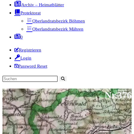
Archiv – Heimatblätter
Protektorat
Oberlandratsbezirk Böhmen
Oberlandratsbezirk Mähren
0
Registrieren
Login
Password Reset
Diese
Website
Nr.376
durchsuchen