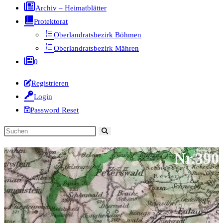
Archiv – Heimatblätter
Protektorat
Oberlandratsbezirk Böhmen
Oberlandratsbezirk Mähren
0
Registrieren
Login
Password Reset
Diese
Website
Nr.390
durchsuchen