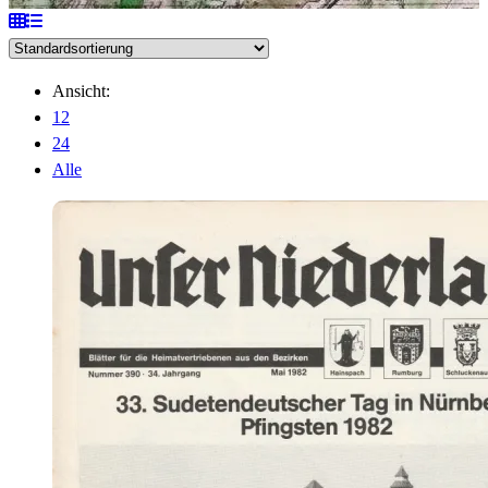
Ansicht:
12
24
Alle