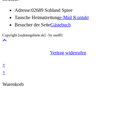
Adresse:
02689 Sohland Spree
Opens
Tausche Heimatzeitung
e-Mail Kontakt
in
Besucher der Seite
Gästebuch
your
Copyright [sudetengebiete.de] - by onel01
application
Vertrag widerrufen
×
×
Warenkorb