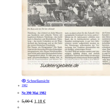
Schnellansicht
1982
Nr.390 Mai 1982
Ursprünglicher
Aktueller
5,00
€
1,18
€
Preis
Preis
war:
ist: