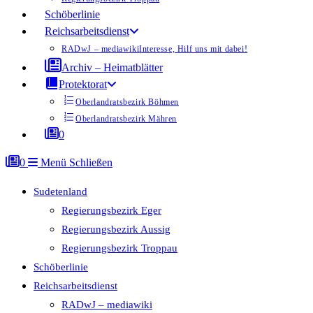
Schöberlinie
Reichsarbeitsdienst
RADwJ – mediawiki
Interesse, Hilf uns mit dabei!
Archiv – Heimatblätter
Protektorat
Oberlandratsbezirk Böhmen
Oberlandratsbezirk Mähren
0
0
Menü
Schließen
Sudetenland
Regierungsbezirk Eger
Regierungsbezirk Aussig
Regierungsbezirk Troppau
Schöberlinie
Reichsarbeitsdienst
RADwJ – mediawiki