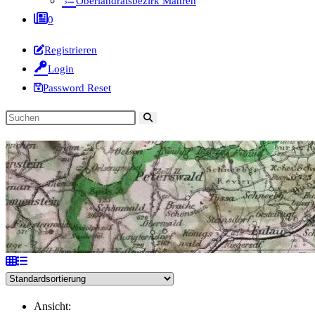
Oberlandratsbezirk Mähren
0
Registrieren
Login
Password Reset
Diese
Website
durchsuchen
Ansicht: