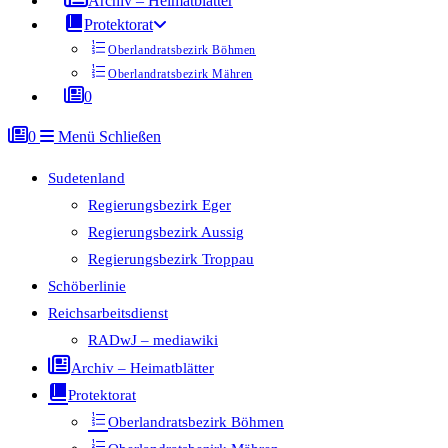
Archiv – Heimatblätter
Protektorat
Oberlandratsbezirk Böhmen
Oberlandratsbezirk Mähren
0
0
Menü
Schließen
Sudetenland
Regierungsbezirk Eger
Regierungsbezirk Aussig
Regierungsbezirk Troppau
Schöberlinie
Reichsarbeitsdienst
RADwJ – mediawiki
Archiv – Heimatblätter
Protektorat
Oberlandratsbezirk Böhmen