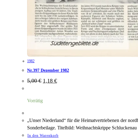
1982
Nr.397 Dezember 1982
Ursprünglicher
Aktueller
5,00
€
1,18
€
Preis
Preis
war:
ist:
5,00 €
1,18 €.
Vorrätig
„Unser Niederland“ für die Heimatvertriebenen der nor
Sonderbeilage. Titelbild: Weihnachtskrippe Schluckenau
In den Warenkorb