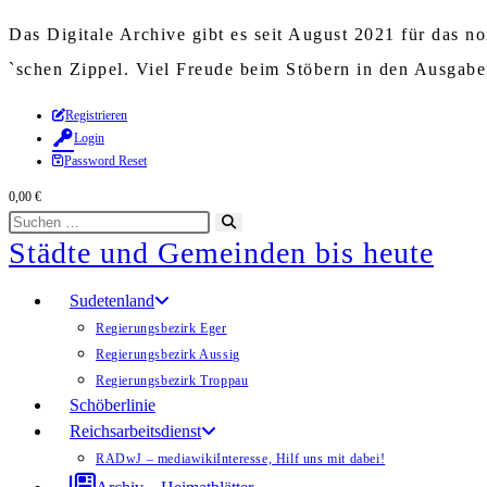
Das Digitale Archive gibt es seit August 2021 für das 
`schen Zippel. Viel Freude beim Stöbern in den Ausgab
Zum
Registrieren
Login
Inhalt
Password Reset
springen
0,00
€
Diese
Suche
Städte und Gemeinden bis heute
Website
starten
durchsuchen
Sudetenland
Regierungsbezirk Eger
Regierungsbezirk Aussig
Regierungsbezirk Troppau
Schöberlinie
Reichsarbeitsdienst
RADwJ – mediawiki
Interesse, Hilf uns mit dabei!