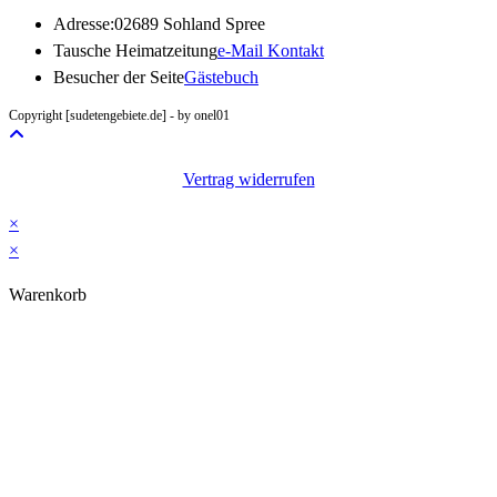
Adresse:
02689 Sohland Spree
Opens
Tausche Heimatzeitung
e-Mail Kontakt
in
Besucher der Seite
Gästebuch
your
Copyright [sudetengebiete.de] - by onel01
application
Vertrag widerrufen
×
×
Warenkorb