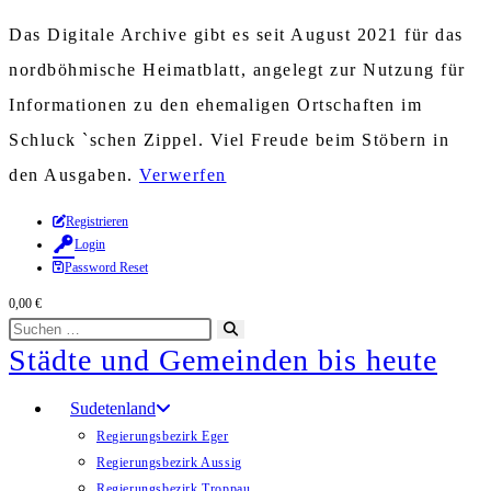
Das Digitale Archive gibt es seit August 2021 für das
nordböhmische Heimatblatt, angelegt zur Nutzung für
Informationen zu den ehemaligen Ortschaften im
Schluck `schen Zippel. Viel Freude beim Stöbern in
den Ausgaben.
Verwerfen
Zum
Registrieren
Login
Inhalt
Password Reset
springen
0,00
€
Diese
Suche
Städte und Gemeinden bis heute
Website
starten
durchsuchen
Sudetenland
Regierungsbezirk Eger
Regierungsbezirk Aussig
Regierungsbezirk Troppau