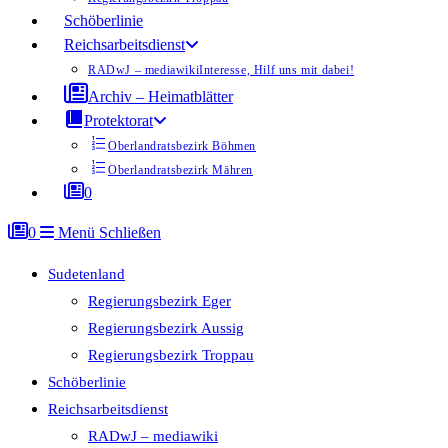
Schöberlinie
Reichsarbeitsdienst
RADwJ – mediawiki
Interesse, Hilf uns mit dabei!
Archiv – Heimatblätter
Protektorat
Oberlandratsbezirk Böhmen
Oberlandratsbezirk Mähren
0
0
Menü
Schließen
Sudetenland
Regierungsbezirk Eger
Regierungsbezirk Aussig
Regierungsbezirk Troppau
Schöberlinie
Reichsarbeitsdienst
RADwJ – mediawiki