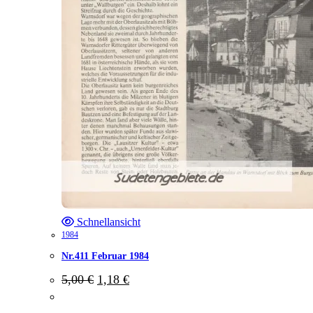
Schnellansicht
1984
Nr.411 Februar 1984
Ursprünglicher
Aktueller
5,00
€
1,18
€
Preis
Preis
war:
ist: