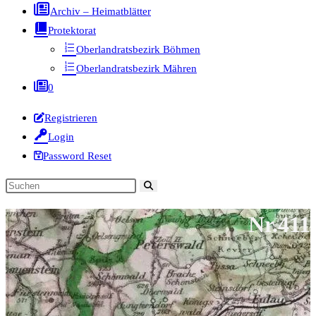
Archiv – Heimatblätter
Protektorat
Oberlandratsbezirk Böhmen
Oberlandratsbezirk Mähren
0
Registrieren
Login
Password Reset
Diese
Website
Nr.411
durchsuchen