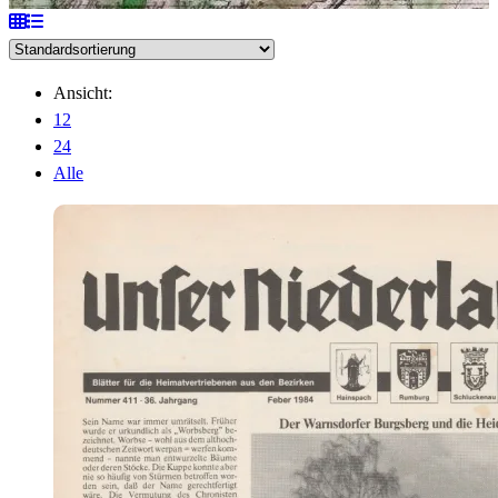
Ansicht:
12
24
Alle