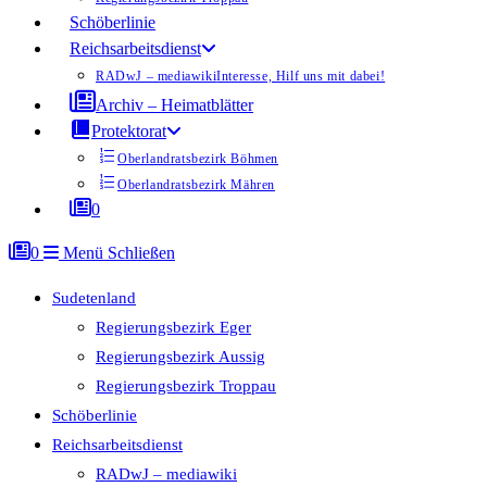
Schöberlinie
Reichsarbeitsdienst
RADwJ – mediawiki
Interesse, Hilf uns mit dabei!
Archiv – Heimatblätter
Protektorat
Oberlandratsbezirk Böhmen
Oberlandratsbezirk Mähren
0
0
Menü
Schließen
Sudetenland
Regierungsbezirk Eger
Regierungsbezirk Aussig
Regierungsbezirk Troppau
Schöberlinie
Reichsarbeitsdienst
RADwJ – mediawiki