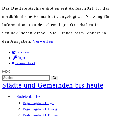
Das Digitale Archive gibt es seit August 2021 für das
nordböhmische Heimatblatt, angelegt zur Nutzung für
Informationen zu den ehemaligen Ortschaften im
Schluck `schen Zippel. Viel Freude beim Stöbern in
den Ausgaben.
Verwerfen
Zum
Registrieren
Login
Inhalt
Password Reset
springen
0,00
€
Diese
Suche
Städte und Gemeinden bis heute
Website
starten
durchsuchen
Sudetenland
Regierungsbezirk Eger
Regierungsbezirk Aussig
Regierungsbezirk Troppau