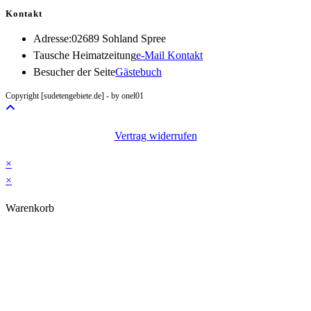
Kontakt
Adresse:
02689 Sohland Spree
Opens
Tausche Heimatzeitung
e-Mail Kontakt
in
Besucher der Seite
Gästebuch
your
Copyright [sudetengebiete.de] - by onel01
application
Vertrag widerrufen
×
×
Warenkorb