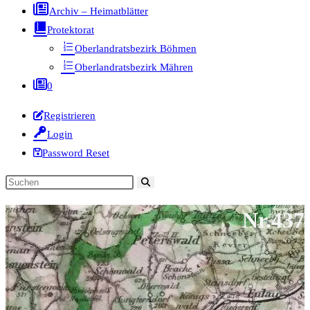
Archiv – Heimatblätter
Protektorat
Oberlandratsbezirk Böhmen
Oberlandratsbezirk Mähren
0
Registrieren
Login
Password Reset
Diese
Website
Nr.437
durchsuchen