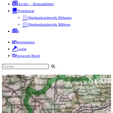
Archiv – Heimatblätter
Protektorat
Oberlandratsbezirk Böhmen
Oberlandratsbezirk Mähren
0
Registrieren
Login
Password Reset
Diese
Website
Nr.438
durchsuchen