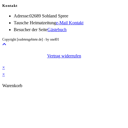
Kontakt
Adresse:
02689 Sohland Spree
Opens
Tausche Heimatzeitung
e-Mail Kontakt
in
Besucher der Seite
Gästebuch
your
Copyright [sudetengebiete.de] - by onel01
application
Vertrag widerrufen
×
×
Warenkorb