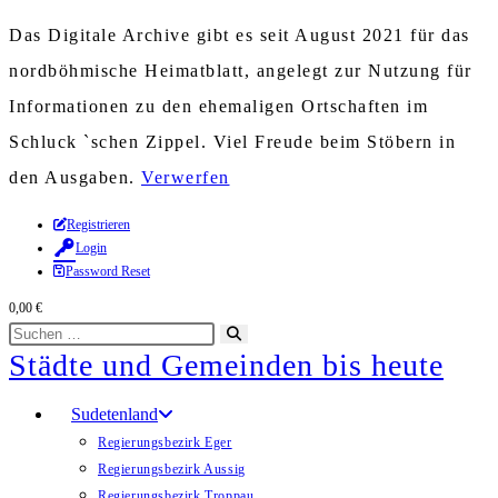
Das Digitale Archive gibt es seit August 2021 für das
nordböhmische Heimatblatt, angelegt zur Nutzung für
Informationen zu den ehemaligen Ortschaften im
Schluck `schen Zippel. Viel Freude beim Stöbern in
den Ausgaben.
Verwerfen
Zum
Registrieren
Login
Inhalt
Password Reset
springen
0,00
€
Diese
Suche
Städte und Gemeinden bis heute
Website
starten
durchsuchen
Sudetenland
Regierungsbezirk Eger
Regierungsbezirk Aussig
Regierungsbezirk Troppau