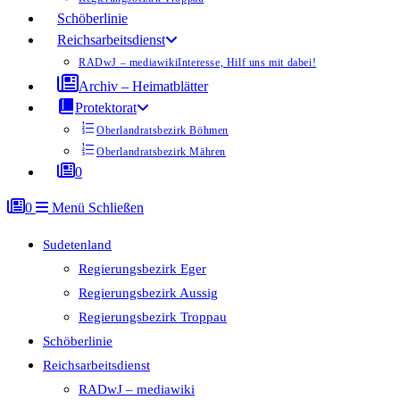
Schöberlinie
Reichsarbeitsdienst
RADwJ – mediawiki
Interesse, Hilf uns mit dabei!
Archiv – Heimatblätter
Protektorat
Oberlandratsbezirk Böhmen
Oberlandratsbezirk Mähren
0
0
Menü
Schließen
Sudetenland
Regierungsbezirk Eger
Regierungsbezirk Aussig
Regierungsbezirk Troppau
Schöberlinie
Reichsarbeitsdienst
RADwJ – mediawiki