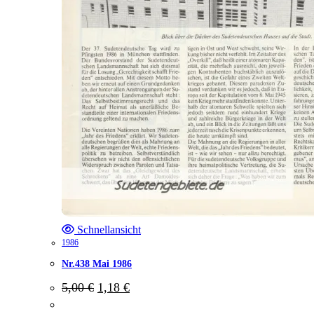
Schnellansicht
1986
Nr.438 Mai 1986
Ursprünglicher
Aktueller
5,00
€
1,18
€
Preis
Preis
war:
ist: