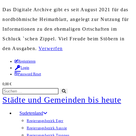
Das Digitale Archive gibt es seit August 2021 für das
nordböhmische Heimatblatt, angelegt zur Nutzung für
Informationen zu den ehemaligen Ortschaften im
Schluck `schen Zippel. Viel Freude beim Stöbern in
den Ausgaben.
Verwerfen
Zum
Registrieren
Login
Inhalt
Password Reset
springen
0,00
€
Diese
Suche
Städte und Gemeinden bis heute
Website
starten
durchsuchen
Sudetenland
Regierungsbezirk Eger
Regierungsbezirk Aussig
Regierungsbezirk Troppau