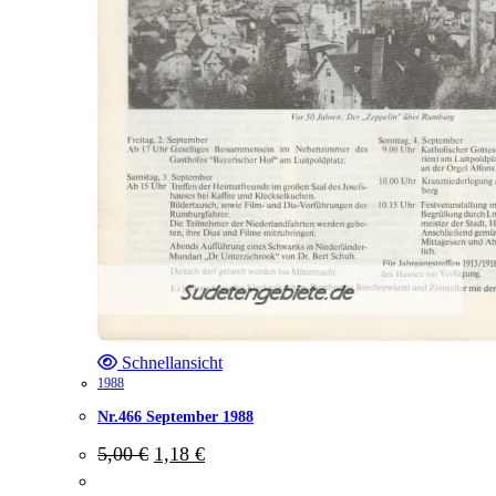
Schnellansicht
1988
Nr.466 September 1988
Ursprünglicher
Aktueller
5,00
€
1,18
€
Preis
Preis
war:
ist: