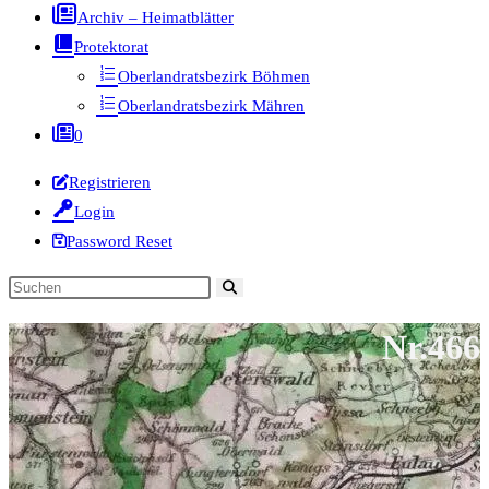
Archiv – Heimatblätter
Protektorat
Oberlandratsbezirk Böhmen
Oberlandratsbezirk Mähren
0
Registrieren
Login
Password Reset
Diese
Website
Nr.466
durchsuchen