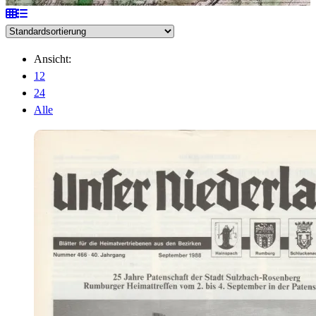
Ansicht:
12
24
Alle