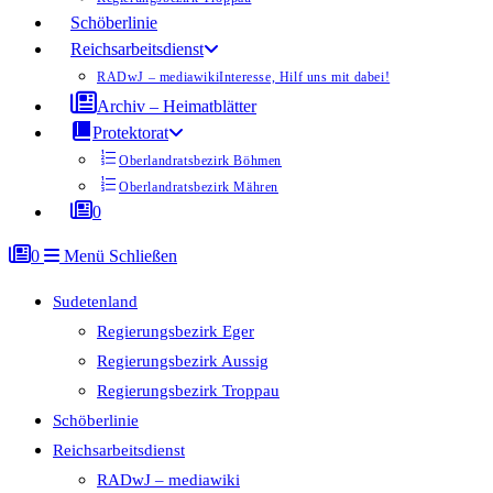
Schöberlinie
Reichsarbeitsdienst
RADwJ – mediawiki
Interesse, Hilf uns mit dabei!
Archiv – Heimatblätter
Protektorat
Oberlandratsbezirk Böhmen
Oberlandratsbezirk Mähren
0
0
Menü
Schließen
Sudetenland
Regierungsbezirk Eger
Regierungsbezirk Aussig
Regierungsbezirk Troppau
Schöberlinie
Reichsarbeitsdienst
RADwJ – mediawiki