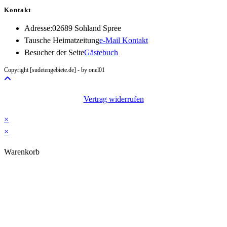
Kontakt
Adresse:
02689 Sohland Spree
Opens
Tausche Heimatzeitung
e-Mail Kontakt
in
Besucher der Seite
Gästebuch
your
Copyright [sudetengebiete.de] - by onel01
application
Vertrag widerrufen
×
×
Warenkorb