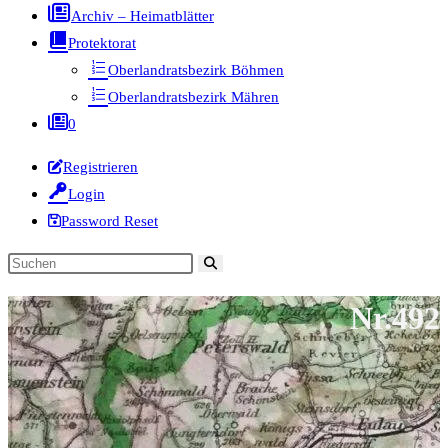
Archiv – Heimatblätter
Protektorat
Oberlandratsbezirk Böhmen
Oberlandratsbezirk Mähren
0
Registrieren
Login
Password Reset
Diese
Website
Nr.492
durchsuchen