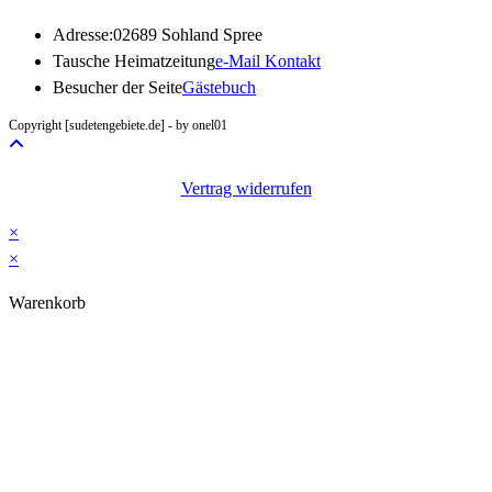
Adresse:
02689 Sohland Spree
Opens
Tausche Heimatzeitung
e-Mail Kontakt
in
Besucher der Seite
Gästebuch
your
Copyright [sudetengebiete.de] - by onel01
application
Vertrag widerrufen
×
×
Warenkorb