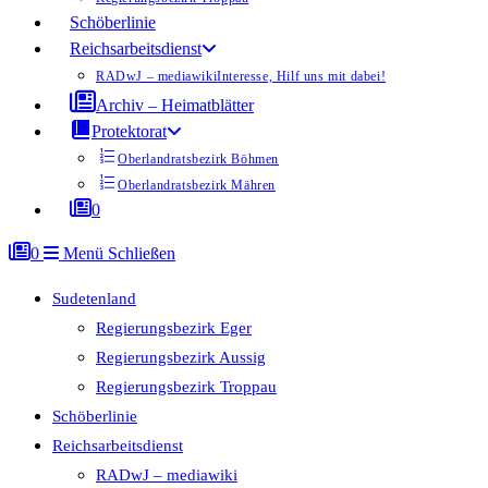
Schöberlinie
Reichsarbeitsdienst
RADwJ – mediawiki
Interesse, Hilf uns mit dabei!
Archiv – Heimatblätter
Protektorat
Oberlandratsbezirk Böhmen
Oberlandratsbezirk Mähren
0
0
Menü
Schließen
Sudetenland
Regierungsbezirk Eger
Regierungsbezirk Aussig
Regierungsbezirk Troppau
Schöberlinie
Reichsarbeitsdienst
RADwJ – mediawiki