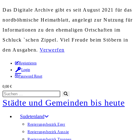
Das Digitale Archive gibt es seit August 2021 für das
nordböhmische Heimatblatt, angelegt zur Nutzung für
Informationen zu den ehemaligen Ortschaften im
Schluck `schen Zippel. Viel Freude beim Stöbern in
den Ausgaben.
Verwerfen
Zum
Registrieren
Login
Inhalt
Password Reset
springen
0,00
€
Diese
Suche
Städte und Gemeinden bis heute
Website
starten
durchsuchen
Sudetenland
Regierungsbezirk Eger
Regierungsbezirk Aussig
Regierungsbezirk Troppau