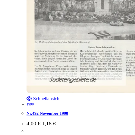
Schnellansicht
1990
Nr.492 November 1990
Ursprünglicher
Aktueller
4,00
€
1,18
€
Preis
Preis
war:
ist: