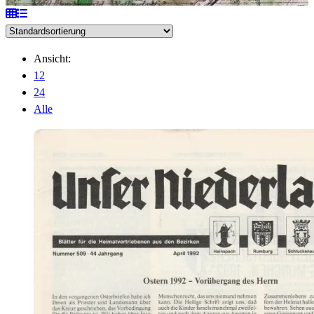
Ansicht:
12
24
Alle