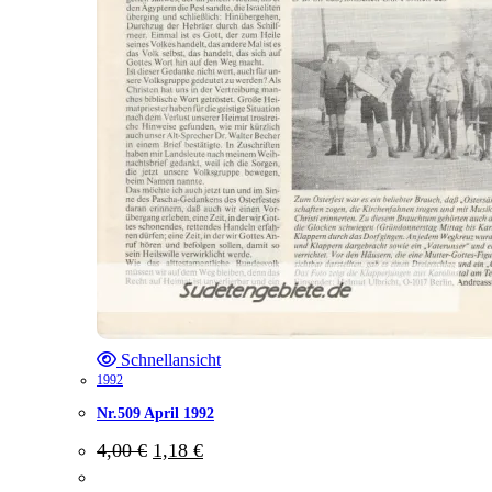
Schnellansicht
1992
Nr.509 April 1992
Ursprünglicher
Aktueller
4,00
€
1,18
€
Preis
Preis
war:
ist: