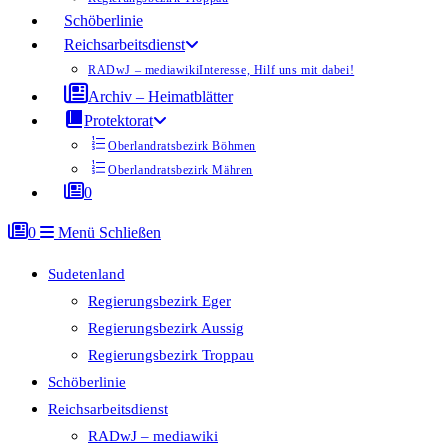
Schöberlinie
Reichsarbeitsdienst
RADwJ – mediawiki
Interesse, Hilf uns mit dabei!
Archiv – Heimatblätter
Protektorat
Oberlandratsbezirk Böhmen
Oberlandratsbezirk Mähren
0
0
Menü
Schließen
Sudetenland
Regierungsbezirk Eger
Regierungsbezirk Aussig
Regierungsbezirk Troppau
Schöberlinie
Reichsarbeitsdienst
RADwJ – mediawiki