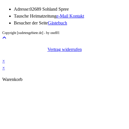
Adresse:
02689 Sohland Spree
Opens
Tausche Heimatzeitung
e-Mail Kontakt
in
Besucher der Seite
Gästebuch
your
Copyright [sudetengebiete.de] - by onel01
application
Vertrag widerrufen
×
×
Warenkorb