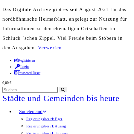
Das Digitale Archive gibt es seit August 2021 für das
nordböhmische Heimatblatt, angelegt zur Nutzung für
Informationen zu den ehemaligen Ortschaften im
Schluck `schen Zippel. Viel Freude beim Stöbern in
den Ausgaben.
Verwerfen
Zum
Registrieren
Login
Inhalt
Password Reset
springen
0,00
€
Diese
Suche
Städte und Gemeinden bis heute
Website
starten
durchsuchen
Sudetenland
Regierungsbezirk Eger
Regierungsbezirk Aussig
Regierungsbezirk Troppau