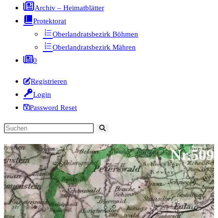
Archiv – Heimatblätter
Protektorat
Oberlandratsbezirk Böhmen
Oberlandratsbezirk Mähren
0
Registrieren
Login
Password Reset
Diese
Website
Nr.509
durchsuchen