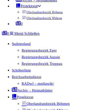
Archiv – Heimatblätter
Protektorat
Oberlandratsbezirk Böhmen
Oberlandratsbezirk Mähren
0
0
Menü
Schließen
Sudetenland
Regierungsbezirk Eger
Regierungsbezirk Aussig
Regierungsbezirk Troppau
Schöberlinie
Reichsarbeitsdienst
RADwJ – mediawiki
Archiv – Heimatblätter
Protektorat
Oberlandratsbezirk Böhmen