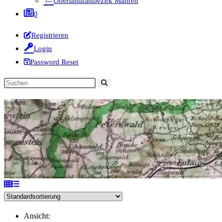
Oberlandratsbezirk Mähren
0
Registrieren
Login
Password Reset
Diese
Website
durchsuchen
Ansicht: