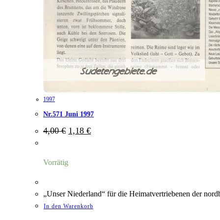
1997
Nr.571 Juni 1997
Ursprünglicher
Aktueller
4,00
€
1,18
€
Preis
Preis
war:
ist:
4,00 €
1,18 €.
Vorrätig
„Unser Niederland“ für die Heimatvertriebenen der nord
In den Warenkorb