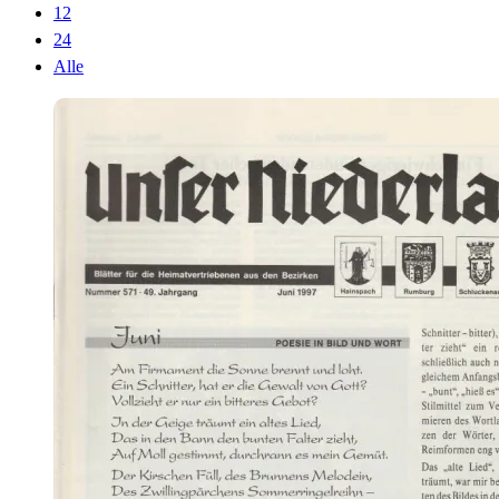
12
24
Alle