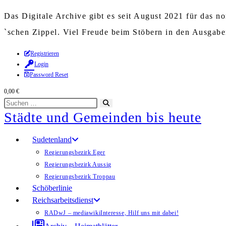
Das Digitale Archive gibt es seit August 2021 für das 
`schen Zippel. Viel Freude beim Stöbern in den Ausgab
Zum
Registrieren
Login
Inhalt
Password Reset
springen
0,00
€
Diese
Suche
Städte und Gemeinden bis heute
Website
starten
durchsuchen
Sudetenland
Regierungsbezirk Eger
Regierungsbezirk Aussig
Regierungsbezirk Troppau
Schöberlinie
Reichsarbeitsdienst
RADwJ – mediawiki
Interesse, Hilf uns mit dabei!