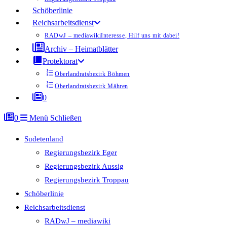
Schöberlinie
Reichsarbeitsdienst
RADwJ – mediawiki
Interesse, Hilf uns mit dabei!
Archiv – Heimatblätter
Protektorat
Oberlandratsbezirk Böhmen
Oberlandratsbezirk Mähren
0
0
Menü
Schließen
Sudetenland
Regierungsbezirk Eger
Regierungsbezirk Aussig
Regierungsbezirk Troppau
Schöberlinie
Reichsarbeitsdienst
RADwJ – mediawiki