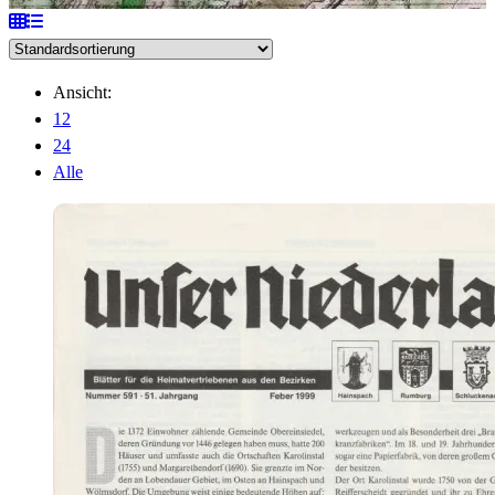
Ansicht:
12
24
Alle