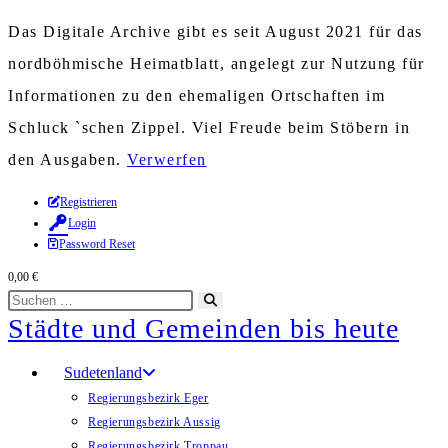
Das Digitale Archive gibt es seit August 2021 für das
nordböhmische Heimatblatt, angelegt zur Nutzung für
Informationen zu den ehemaligen Ortschaften im
Schluck `schen Zippel. Viel Freude beim Stöbern in
den Ausgaben.
Verwerfen
Zum
Registrieren
Login
Inhalt
Password Reset
springen
0,00
€
Diese
Suche
Städte und Gemeinden bis heute
Website
starten
durchsuchen
Sudetenland
Regierungsbezirk Eger
Regierungsbezirk Aussig
Regierungsbezirk Troppau