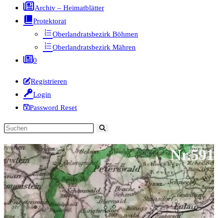
Archiv – Heimatblätter
Protektorat
Oberlandratsbezirk Böhmen
Oberlandratsbezirk Mähren
0
Registrieren
Login
Password Reset
Diese
Website
Nr.591
durchsuchen