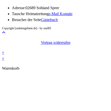
Adresse:
02689 Sohland Spree
Opens
Tausche Heimatzeitung
e-Mail Kontakt
in
Besucher der Seite
Gästebuch
your
Copyright [sudetengebiete.de] - by onel01
application
Vertrag widerrufen
×
×
Warenkorb