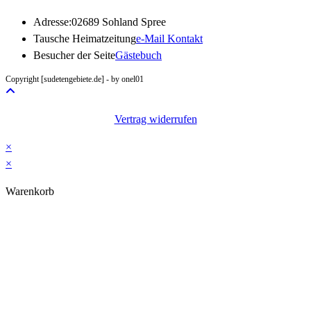
Adresse:
02689 Sohland Spree
Opens
Tausche Heimatzeitung
e-Mail Kontakt
in
Besucher der Seite
Gästebuch
your
Copyright [sudetengebiete.de] - by onel01
application
Vertrag widerrufen
×
×
Warenkorb