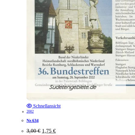
Schnellansicht
2002
Nr.634
Ursprünglicher
Aktueller
3,00
€
1,75
€