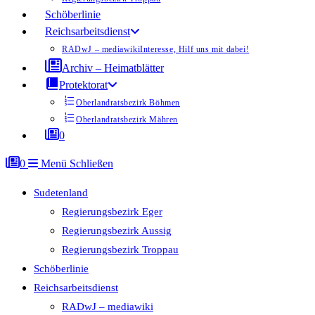
Schöberlinie
Reichsarbeitsdienst
RADwJ – mediawiki
Interesse, Hilf uns mit dabei!
Archiv – Heimatblätter
Protektorat
Oberlandratsbezirk Böhmen
Oberlandratsbezirk Mähren
0
0
Menü
Schließen
Sudetenland
Regierungsbezirk Eger
Regierungsbezirk Aussig
Regierungsbezirk Troppau
Schöberlinie
Reichsarbeitsdienst
RADwJ – mediawiki