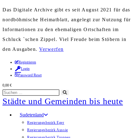
Das Digitale Archive gibt es seit August 2021 für das
nordböhmische Heimatblatt, angelegt zur Nutzung für
Informationen zu den ehemaligen Ortschaften im
Schluck `schen Zippel. Viel Freude beim Stöbern in
den Ausgaben.
Verwerfen
Zum
Registrieren
Login
Inhalt
Password Reset
springen
0,00
€
Diese
Suche
Städte und Gemeinden bis heute
Website
starten
durchsuchen
Sudetenland
Regierungsbezirk Eger
Regierungsbezirk Aussig
Regierungsbezirk Troppau