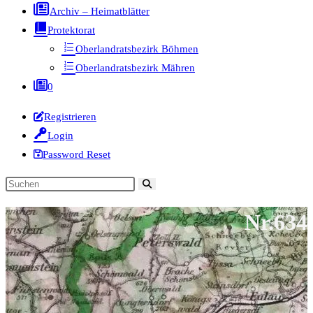
Archiv – Heimatblätter
Protektorat
Oberlandratsbezirk Böhmen
Oberlandratsbezirk Mähren
0
Registrieren
Login
Password Reset
Diese
Website
Nr.634
durchsuchen