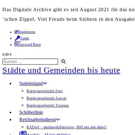
Das Digitale Archive gibt es seit August 2021 für das 
`schen Zippel. Viel Freude beim Stöbern in den Ausgab
Zum
Registrieren
Login
Inhalt
Password Reset
springen
0,00
€
Diese
Suche
Städte und Gemeinden bis heute
Website
starten
durchsuchen
Sudetenland
Regierungsbezirk Eger
Regierungsbezirk Aussig
Regierungsbezirk Troppau
Schöberlinie
Reichsarbeitsdienst
RADwJ – mediawiki
Interesse, Hilf uns mit dabei!