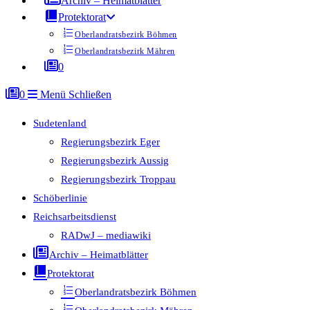
Archiv – Heimatblätter
Protektorat
Oberlandratsbezirk Böhmen
Oberlandratsbezirk Mähren
0
0
Menü
Schließen
Sudetenland
Regierungsbezirk Eger
Regierungsbezirk Aussig
Regierungsbezirk Troppau
Schöberlinie
Reichsarbeitsdienst
RADwJ – mediawiki
Archiv – Heimatblätter
Protektorat
Oberlandratsbezirk Böhmen