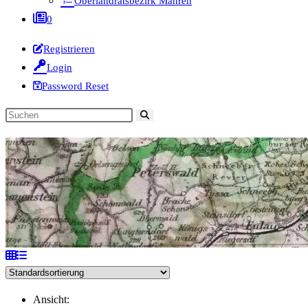
Oberlandratsbezirk Mähren
0
Registrieren
Login
Password Reset
Diese
Website
durchsuchen
Ansicht: