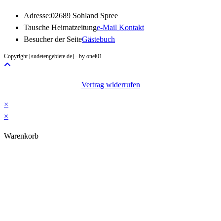
Adresse:
02689 Sohland Spree
Opens
Tausche Heimatzeitung
e-Mail Kontakt
in
Besucher der Seite
Gästebuch
your
Copyright [sudetengebiete.de] - by onel01
application
Vertrag widerrufen
×
×
Warenkorb