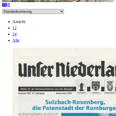
Ansicht:
12
24
Alle