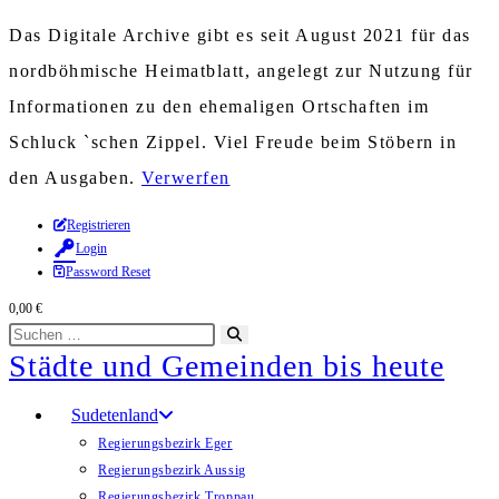
Das Digitale Archive gibt es seit August 2021 für das
nordböhmische Heimatblatt, angelegt zur Nutzung für
Informationen zu den ehemaligen Ortschaften im
Schluck `schen Zippel. Viel Freude beim Stöbern in
den Ausgaben.
Verwerfen
Zum
Registrieren
Login
Inhalt
Password Reset
springen
0,00
€
Diese
Suche
Städte und Gemeinden bis heute
Website
starten
durchsuchen
Sudetenland
Regierungsbezirk Eger
Regierungsbezirk Aussig
Regierungsbezirk Troppau