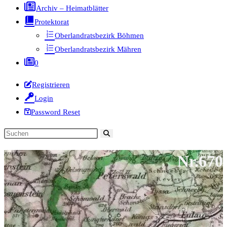
Archiv – Heimatblätter
Protektorat
Oberlandratsbezirk Böhmen
Oberlandratsbezirk Mähren
0
Registrieren
Login
Password Reset
Diese
Website
Nr.670
durchsuchen