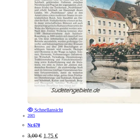
Schnellansicht
2005
Nr.670
Ursprünglicher
Aktueller
3,00
€
1,75
€