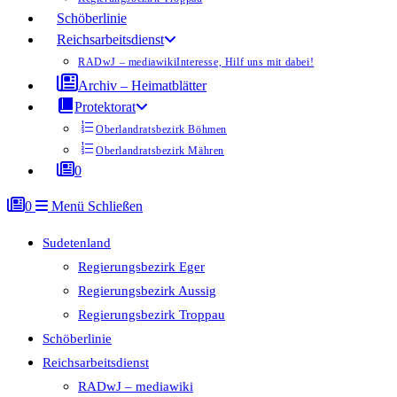
Schöberlinie
Reichsarbeitsdienst
RADwJ – mediawiki
Interesse, Hilf uns mit dabei!
Archiv – Heimatblätter
Protektorat
Oberlandratsbezirk Böhmen
Oberlandratsbezirk Mähren
0
0
Menü
Schließen
Sudetenland
Regierungsbezirk Eger
Regierungsbezirk Aussig
Regierungsbezirk Troppau
Schöberlinie
Reichsarbeitsdienst
RADwJ – mediawiki