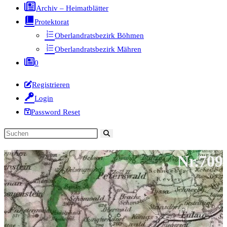
Archiv – Heimatblätter
Protektorat
Oberlandratsbezirk Böhmen
Oberlandratsbezirk Mähren
0
Registrieren
Login
Password Reset
Diese
Website
Nr.709
durchsuchen