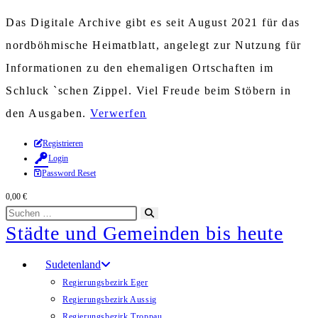
Das Digitale Archive gibt es seit August 2021 für das
nordböhmische Heimatblatt, angelegt zur Nutzung für
Informationen zu den ehemaligen Ortschaften im
Schluck `schen Zippel. Viel Freude beim Stöbern in
den Ausgaben.
Verwerfen
Zum
Registrieren
Login
Inhalt
Password Reset
springen
0,00
€
Diese
Suche
Städte und Gemeinden bis heute
Website
starten
durchsuchen
Sudetenland
Regierungsbezirk Eger
Regierungsbezirk Aussig
Regierungsbezirk Troppau