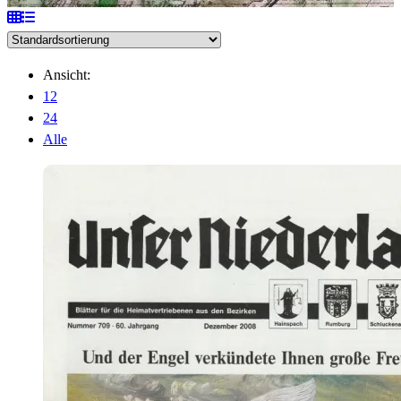
Ansicht:
12
24
Alle