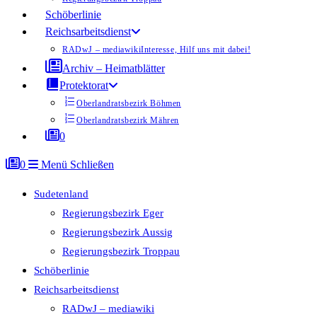
Schöberlinie
Reichsarbeitsdienst
RADwJ – mediawiki
Interesse, Hilf uns mit dabei!
Archiv – Heimatblätter
Protektorat
Oberlandratsbezirk Böhmen
Oberlandratsbezirk Mähren
0
0
Menü
Schließen
Sudetenland
Regierungsbezirk Eger
Regierungsbezirk Aussig
Regierungsbezirk Troppau
Schöberlinie
Reichsarbeitsdienst
RADwJ – mediawiki