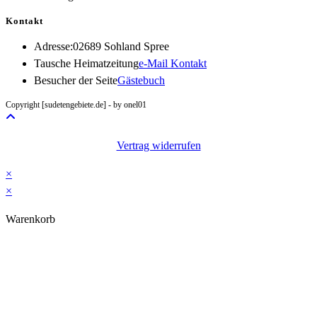
Kontakt
Adresse:
02689 Sohland Spree
Opens
Tausche Heimatzeitung
e-Mail Kontakt
in
Besucher der Seite
Gästebuch
your
Copyright [sudetengebiete.de] - by onel01
application
Vertrag widerrufen
×
×
Warenkorb