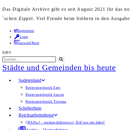
Das Digitale Archive gibt es seit August 2021 für das 
`schen Zippel. Viel Freude beim Stöbern in den Ausgab
Zum
Registrieren
Login
Inhalt
Password Reset
springen
0,00
€
Diese
Suche
Städte und Gemeinden bis heute
Website
starten
durchsuchen
Sudetenland
Regierungsbezirk Eger
Regierungsbezirk Aussig
Regierungsbezirk Troppau
Schöberlinie
Reichsarbeitsdienst
RADwJ – mediawiki
Interesse, Hilf uns mit dabei!