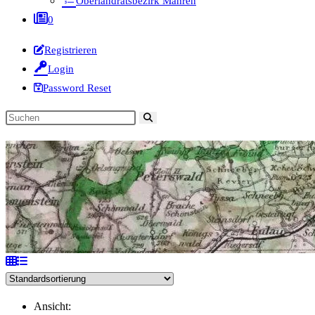
Oberlandratsbezirk Mähren
0
Registrieren
Login
Password Reset
Diese
Website
durchsuchen
Ansicht: