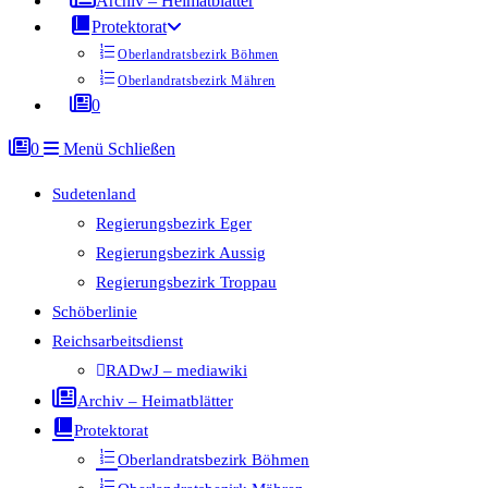
Archiv – Heimatblätter
Protektorat
Oberlandratsbezirk Böhmen
Oberlandratsbezirk Mähren
0
0
Menü
Schließen
Sudetenland
Regierungsbezirk Eger
Regierungsbezirk Aussig
Regierungsbezirk Troppau
Schöberlinie
Reichsarbeitsdienst
RADwJ – mediawiki
Archiv – Heimatblätter
Protektorat
Oberlandratsbezirk Böhmen