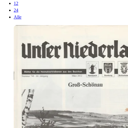
12
24
Alle