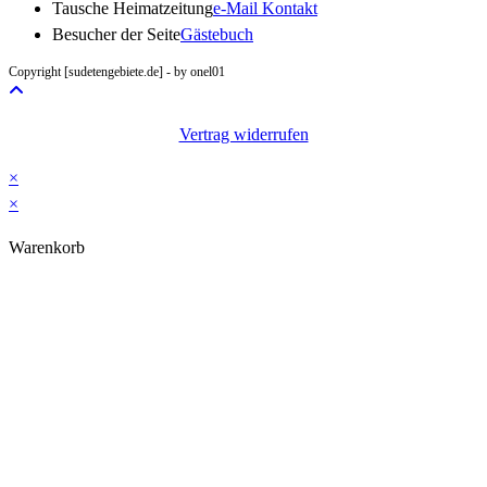
Opens
Tausche Heimatzeitung
e-Mail Kontakt
in
Besucher der Seite
Gästebuch
your
Copyright [sudetengebiete.de] - by onel01
application
Vertrag widerrufen
×
×
Warenkorb