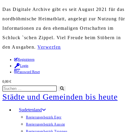
Das Digitale Archive gibt es seit August 2021 für das
nordböhmische Heimatblatt, angelegt zur Nutzung für
Informationen zu den ehemaligen Ortschaften im
Schluck `schen Zippel. Viel Freude beim Stöbern in
den Ausgaben.
Verwerfen
Zum
Registrieren
Login
Inhalt
Password Reset
springen
0,00
€
Diese
Suche
Städte und Gemeinden bis heute
Website
starten
durchsuchen
Sudetenland
Regierungsbezirk Eger
Regierungsbezirk Aussig
Regierungsbezirk Troppau