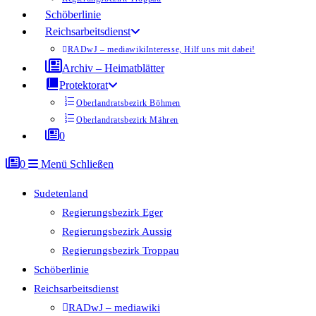
Schöberlinie
Reichsarbeitsdienst
RADwJ – mediawiki
Interesse, Hilf uns mit dabei!
Archiv – Heimatblätter
Protektorat
Oberlandratsbezirk Böhmen
Oberlandratsbezirk Mähren
0
0
Menü
Schließen
Sudetenland
Regierungsbezirk Eger
Regierungsbezirk Aussig
Regierungsbezirk Troppau
Schöberlinie
Reichsarbeitsdienst
RADwJ – mediawiki