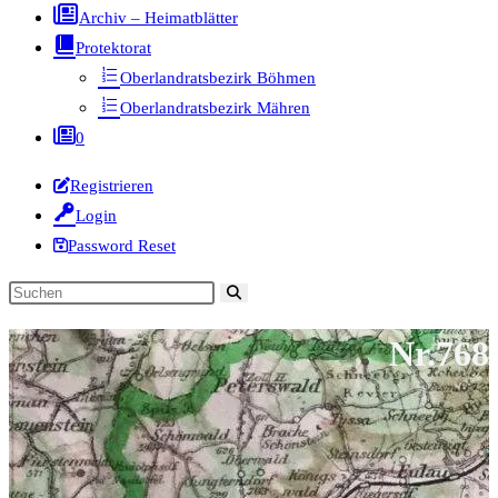
Archiv – Heimatblätter
Protektorat
Oberlandratsbezirk Böhmen
Oberlandratsbezirk Mähren
0
Registrieren
Login
Password Reset
Diese
Website
Nr.768
durchsuchen