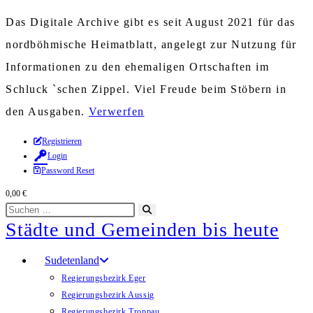
Das Digitale Archive gibt es seit August 2021 für das
nordböhmische Heimatblatt, angelegt zur Nutzung für
Informationen zu den ehemaligen Ortschaften im
Schluck `schen Zippel. Viel Freude beim Stöbern in
den Ausgaben.
Verwerfen
Zum
Registrieren
Login
Inhalt
Password Reset
springen
0,00
€
Diese
Suche
Städte und Gemeinden bis heute
Website
starten
durchsuchen
Sudetenland
Regierungsbezirk Eger
Regierungsbezirk Aussig
Regierungsbezirk Troppau