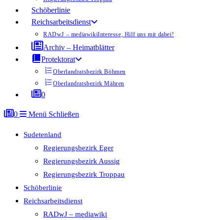
Schöberlinie
Reichsarbeitsdienst
RADwJ – mediawiki
Interesse, Hilf uns mit dabei!
Archiv – Heimatblätter
Protektorat
Oberlandratsbezirk Böhmen
Oberlandratsbezirk Mähren
0
0
Menü
Schließen
Sudetenland
Regierungsbezirk Eger
Regierungsbezirk Aussig
Regierungsbezirk Troppau
Schöberlinie
Reichsarbeitsdienst
RADwJ – mediawiki