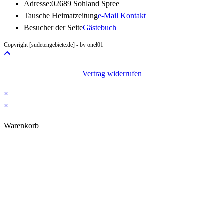
Adresse:
02689 Sohland Spree
Opens
Tausche Heimatzeitung
e-Mail Kontakt
in
Besucher der Seite
Gästebuch
your
Copyright [sudetengebiete.de] - by onel01
application
Vertrag widerrufen
×
×
Warenkorb