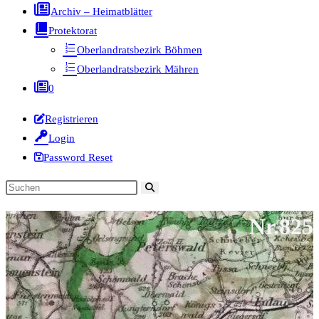
Archiv – Heimatblätter
Protektorat
Oberlandratsbezirk Böhmen
Oberlandratsbezirk Mähren
0
Registrieren
Login
Password Reset
Diese
Website
Nr.825
durchsuchen