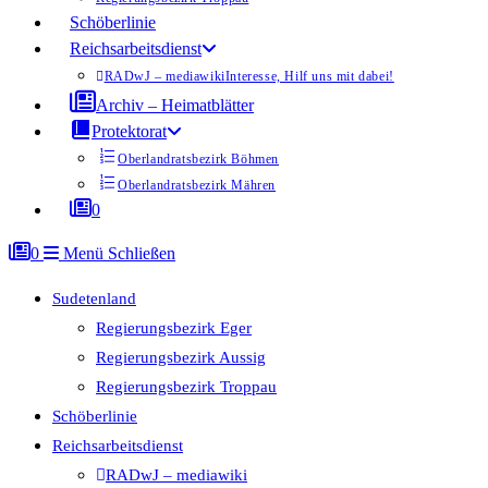
Schöberlinie
Reichsarbeitsdienst
RADwJ – mediawiki
Interesse, Hilf uns mit dabei!
Archiv – Heimatblätter
Protektorat
Oberlandratsbezirk Böhmen
Oberlandratsbezirk Mähren
0
0
Menü
Schließen
Sudetenland
Regierungsbezirk Eger
Regierungsbezirk Aussig
Regierungsbezirk Troppau
Schöberlinie
Reichsarbeitsdienst
RADwJ – mediawiki