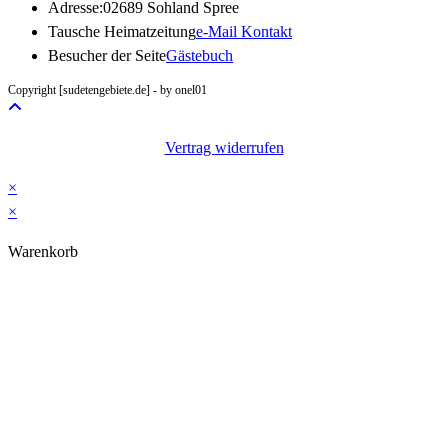
Adresse:
02689 Sohland Spree
Opens
Tausche Heimatzeitung
e-Mail Kontakt
in
Besucher der Seite
Gästebuch
your
Copyright [sudetengebiete.de] - by onel01
application
Vertrag widerrufen
×
×
Warenkorb