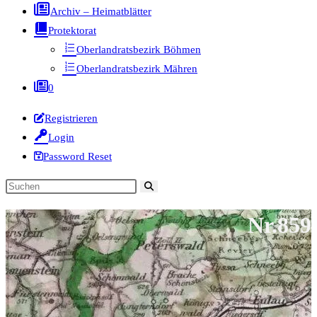
Archiv – Heimatblätter
Protektorat
Oberlandratsbezirk Böhmen
Oberlandratsbezirk Mähren
0
Registrieren
Login
Password Reset
Diese
Website
Nr.859
durchsuchen