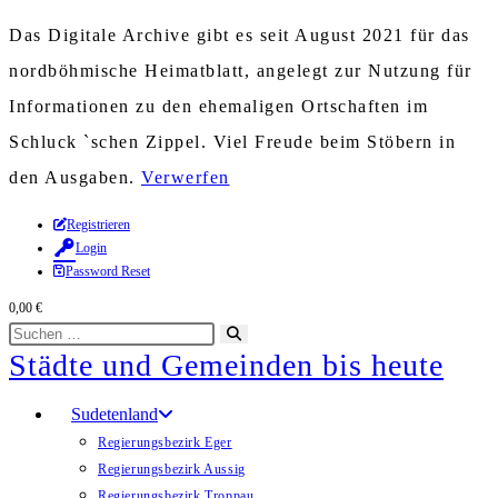
Das Digitale Archive gibt es seit August 2021 für das
nordböhmische Heimatblatt, angelegt zur Nutzung für
Informationen zu den ehemaligen Ortschaften im
Schluck `schen Zippel. Viel Freude beim Stöbern in
den Ausgaben.
Verwerfen
Zum
Registrieren
Login
Inhalt
Password Reset
springen
0,00
€
Diese
Suche
Städte und Gemeinden bis heute
Website
starten
durchsuchen
Sudetenland
Regierungsbezirk Eger
Regierungsbezirk Aussig
Regierungsbezirk Troppau