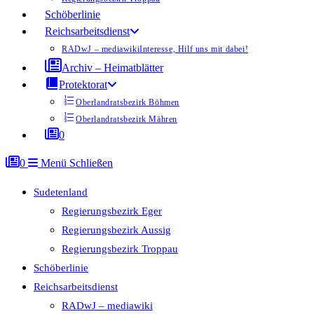
Schöberlinie
Reichsarbeitsdienst
RADwJ – mediawiki
Interesse, Hilf uns mit dabei!
Archiv – Heimatblätter
Protektorat
Oberlandratsbezirk Böhmen
Oberlandratsbezirk Mähren
0
0
Menü
Schließen
Sudetenland
Regierungsbezirk Eger
Regierungsbezirk Aussig
Regierungsbezirk Troppau
Schöberlinie
Reichsarbeitsdienst
RADwJ – mediawiki