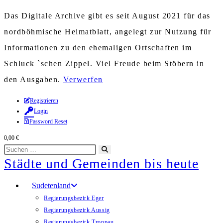
Das Digitale Archive gibt es seit August 2021 für das
nordböhmische Heimatblatt, angelegt zur Nutzung für
Informationen zu den ehemaligen Ortschaften im
Schluck `schen Zippel. Viel Freude beim Stöbern in
den Ausgaben.
Verwerfen
Zum
Registrieren
Login
Inhalt
Password Reset
springen
0,00
€
Diese
Suche
Städte und Gemeinden bis heute
Website
starten
durchsuchen
Sudetenland
Regierungsbezirk Eger
Regierungsbezirk Aussig
Regierungsbezirk Troppau