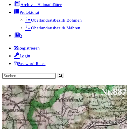
Archiv – Heimatblätter
Protektorat
Oberlandratsbezirk Böhmen
Oberlandratsbezirk Mähren
0
Registrieren
Login
Password Reset
Diese
Website
Nr.887
durchsuchen