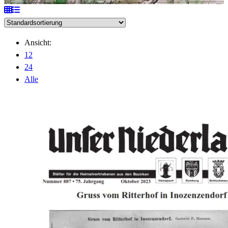
Ansicht:
12
24
Alle