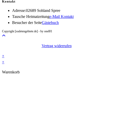
Kontakt
Adresse:
02689 Sohland Spree
Opens
Tausche Heimatzeitung
e-Mail Kontakt
in
Besucher der Seite
Gästebuch
your
Copyright [sudetengebiete.de] - by onel01
application
Vertrag widerrufen
×
×
Warenkorb