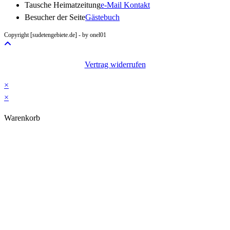
Opens
Tausche Heimatzeitung
e-Mail Kontakt
in
Besucher der Seite
Gästebuch
your
Copyright [sudetengebiete.de] - by onel01
application
Vertrag widerrufen
×
×
Warenkorb