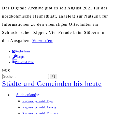
Das Digitale Archive gibt es seit August 2021 für das
nordböhmische Heimatblatt, angelegt zur Nutzung für
Informationen zu den ehemaligen Ortschaften im
Schluck `schen Zippel. Viel Freude beim Stöbern in
den Ausgaben.
Verwerfen
Zum
Registrieren
Login
Inhalt
Password Reset
springen
0,00
€
Diese
Suche
Städte und Gemeinden bis heute
Website
starten
durchsuchen
Sudetenland
Regierungsbezirk Eger
Regierungsbezirk Aussig
Regierungsbezirk Troppau