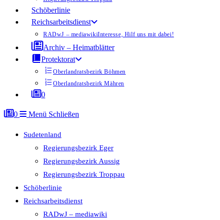
Schöberlinie
Reichsarbeitsdienst
RADwJ – mediawiki
Interesse, Hilf uns mit dabei!
Archiv – Heimatblätter
Protektorat
Oberlandratsbezirk Böhmen
Oberlandratsbezirk Mähren
0
0
Menü
Schließen
Sudetenland
Regierungsbezirk Eger
Regierungsbezirk Aussig
Regierungsbezirk Troppau
Schöberlinie
Reichsarbeitsdienst
RADwJ – mediawiki