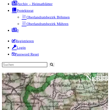
Archiv – Heimatblätter
Protektorat
Oberlandratsbezirk Böhmen
Oberlandratsbezirk Mähren
0
Registrieren
Login
Password Reset
Diese
Website
Nr.888
durchsuchen