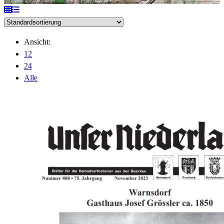
Ansicht:
12
24
Alle