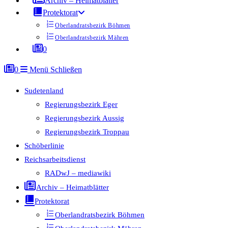
Archiv – Heimatblätter
Protektorat
Oberlandratsbezirk Böhmen
Oberlandratsbezirk Mähren
0
0
Menü
Schließen
Sudetenland
Regierungsbezirk Eger
Regierungsbezirk Aussig
Regierungsbezirk Troppau
Schöberlinie
Reichsarbeitsdienst
RADwJ – mediawiki
Archiv – Heimatblätter
Protektorat
Oberlandratsbezirk Böhmen