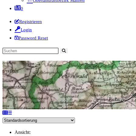
Oberlandratsbezirk Mähren
0
Registrieren
Login
Password Reset
Diese
Website
durchsuchen
Ansicht: