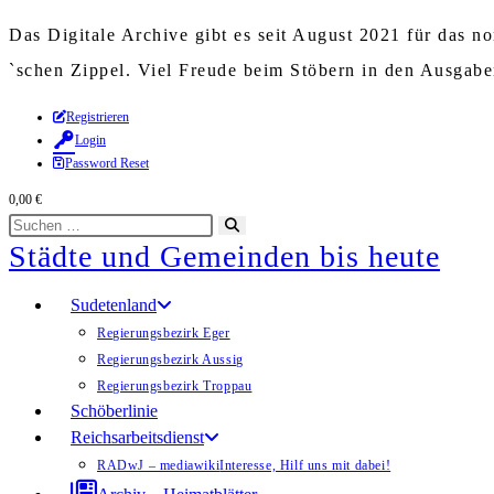
Das Digitale Archive gibt es seit August 2021 für das 
`schen Zippel. Viel Freude beim Stöbern in den Ausgab
Zum
Registrieren
Login
Inhalt
Password Reset
springen
0,00
€
Diese
Suche
Städte und Gemeinden bis heute
Website
starten
durchsuchen
Sudetenland
Regierungsbezirk Eger
Regierungsbezirk Aussig
Regierungsbezirk Troppau
Schöberlinie
Reichsarbeitsdienst
RADwJ – mediawiki
Interesse, Hilf uns mit dabei!