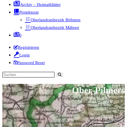
Archiv – Heimatblätter
Protektorat
Oberlandratsbezirk Böhmen
Oberlandratsbezirk Mähren
0
Registrieren
Login
Password Reset
Diese
Website
Ober-Pilmers
durchsuchen