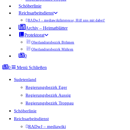
Schöberlinie
Reichsarbeitsdienst
RADwJ – mediawiki
Interesse, Hilf uns mit dabei!
Archiv – Heimatblätter
Protektorat
Oberlandratsbezirk Böhmen
Oberlandratsbezirk Mähren
0
0
Menü
Schließen
Sudetenland
Regierungsbezirk Eger
Regierungsbezirk Aussig
Regierungsbezirk Troppau
Schöberlinie
Reichsarbeitsdienst
RADwJ – mediawiki