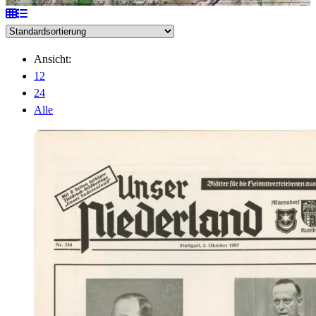
Ansicht:
12
24
Alle