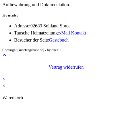
Aufbewahrung und Dokumentation.
Kontakt
Adresse:
02689 Sohland Spree
Opens
Tausche Heimatzeitung
e-Mail Kontakt
in
Besucher der Seite
Gästebuch
your
Copyright [sudetengebiete.de] - by onel01
application
Vertrag widerrufen
×
×
Warenkorb