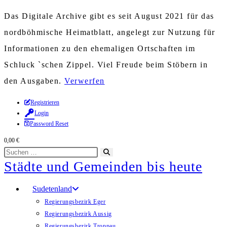
Das Digitale Archive gibt es seit August 2021 für das
nordböhmische Heimatblatt, angelegt zur Nutzung für
Informationen zu den ehemaligen Ortschaften im
Schluck `schen Zippel. Viel Freude beim Stöbern in
den Ausgaben.
Verwerfen
Zum
Registrieren
Login
Inhalt
Password Reset
springen
0,00
€
Diese
Suche
Städte und Gemeinden bis heute
Website
starten
durchsuchen
Sudetenland
Regierungsbezirk Eger
Regierungsbezirk Aussig
Regierungsbezirk Troppau