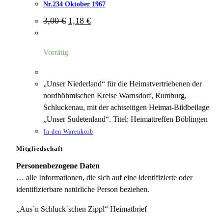
Nr.234 Oktober 1967
Ursprünglicher
Aktueller
3,00
€
1,18
€
Preis
Preis
war:
ist:
3,00 €
1,18 €.
Vorrätig
„Unser Niederland“ für die Heimatvertriebenen der
nordböhmischen Kreise Warnsdorf, Rumburg,
Schluckenau, mit der achtseitigen Heimat-Bildbeilage
„Unser Sudetenland“. Titel: Heimattreffen Böblingen
In den Warenkorb
Mitgliedschaft
Personenbezogene Daten
… alle Informationen, die sich auf eine identifizierte oder
identifizierbare natürliche Person beziehen.
„Aus`n Schluck`schen Zippl“ Heimatbrief