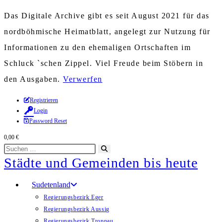
Das Digitale Archive gibt es seit August 2021 für das
nordböhmische Heimatblatt, angelegt zur Nutzung für
Informationen zu den ehemaligen Ortschaften im
Schluck `schen Zippel. Viel Freude beim Stöbern in
den Ausgaben.
Verwerfen
Zum
Registrieren
Login
Inhalt
Password Reset
springen
0,00
€
Diese
Suche
Städte und Gemeinden bis heute
Website
starten
durchsuchen
Sudetenland
Regierungsbezirk Eger
Regierungsbezirk Aussig
Regierungsbezirk Troppau