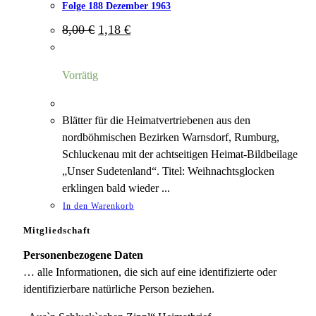
Folge 188 Dezember 1963
Ursprünglicher
Aktueller
8,00
€
1,18
€
Preis
Preis
war:
ist:
8,00 €
1,18 €.
Vorrätig
Blätter für die Heimatvertriebenen aus den
nordböhmischen Bezirken Warnsdorf, Rumburg,
Schluckenau mit der achtseitigen Heimat-Bildbeilage
„Unser Sudetenland“. Titel: Weihnachtsglocken
erklingen bald wieder ...
In den Warenkorb
Mitgliedschaft
Personenbezogene Daten
… alle Informationen, die sich auf eine identifizierte oder
identifizierbare natürliche Person beziehen.