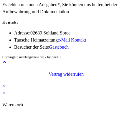
Es fehlen uns noch Ausgaben*, Sie können uns helfen bei der
Aufbewahrung und Dokumentation.
Kontakt
Adresse:
02689 Sohland Spree
Opens
Tausche Heimatzeitung
e-Mail Kontakt
in
Besucher der Seite
Gästebuch
your
Copyright [sudetengebiete.de] - by onel01
application
Vertrag widerrufen
×
×
Warenkorb