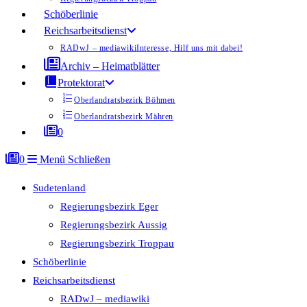
Schöberlinie
Reichsarbeitsdienst
RADwJ – mediawiki
Interesse, Hilf uns mit dabei!
Archiv – Heimatblätter
Protektorat
Oberlandratsbezirk Böhmen
Oberlandratsbezirk Mähren
0
0
Menü
Schließen
Sudetenland
Regierungsbezirk Eger
Regierungsbezirk Aussig
Regierungsbezirk Troppau
Schöberlinie
Reichsarbeitsdienst
RADwJ – mediawiki