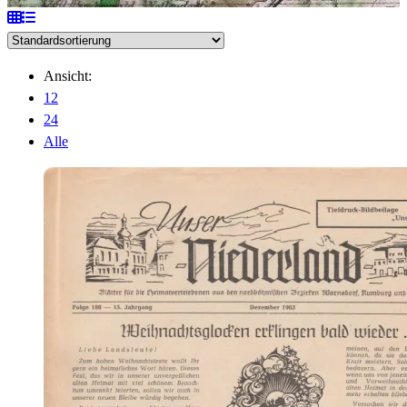
Ansicht:
12
24
Alle