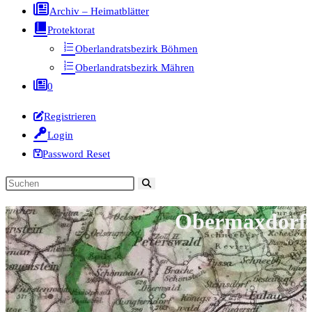
Archiv – Heimatblätter
Protektorat
Oberlandratsbezirk Böhmen
Oberlandratsbezirk Mähren
0
Registrieren
Login
Password Reset
Diese
Website
Obermaxdorf
durchsuchen