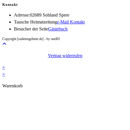
Kontakt
Adresse:
02689 Sohland Spree
Opens
Tausche Heimatzeitung
e-Mail Kontakt
in
Besucher der Seite
Gästebuch
your
Copyright [sudetengebiete.de] - by onel01
application
Vertrag widerrufen
×
×
Warenkorb