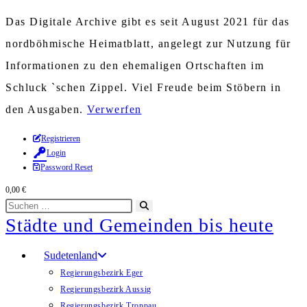
Das Digitale Archive gibt es seit August 2021 für das
nordböhmische Heimatblatt, angelegt zur Nutzung für
Informationen zu den ehemaligen Ortschaften im
Schluck `schen Zippel. Viel Freude beim Stöbern in
den Ausgaben.
Verwerfen
Zum
Registrieren
Login
Inhalt
Password Reset
springen
0,00
€
Diese
Suche
Städte und Gemeinden bis heute
Website
starten
durchsuchen
Sudetenland
Regierungsbezirk Eger
Regierungsbezirk Aussig
Regierungsbezirk Troppau