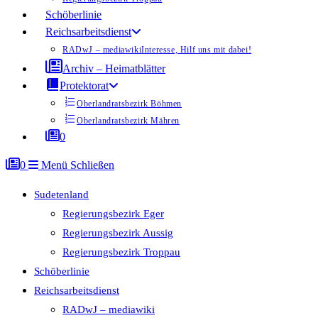
Schöberlinie
Reichsarbeitsdienst
RADwJ – mediawiki
Interesse, Hilf uns mit dabei!
Archiv – Heimatblätter
Protektorat
Oberlandratsbezirk Böhmen
Oberlandratsbezirk Mähren
0
0
Menü
Schließen
Sudetenland
Regierungsbezirk Eger
Regierungsbezirk Aussig
Regierungsbezirk Troppau
Schöberlinie
Reichsarbeitsdienst
RADwJ – mediawiki