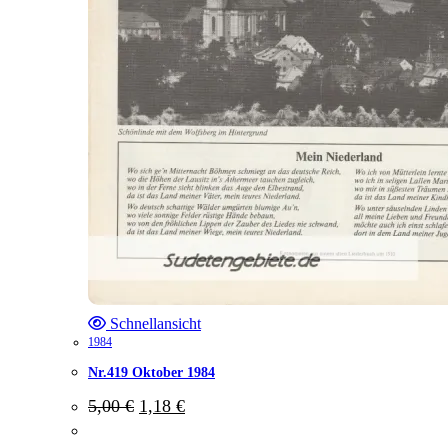
Schnellansicht
1984
Nr.419 Oktober 1984
Ursprünglicher
Aktueller
5,00
€
1,18
€
Preis
Preis
war:
ist: