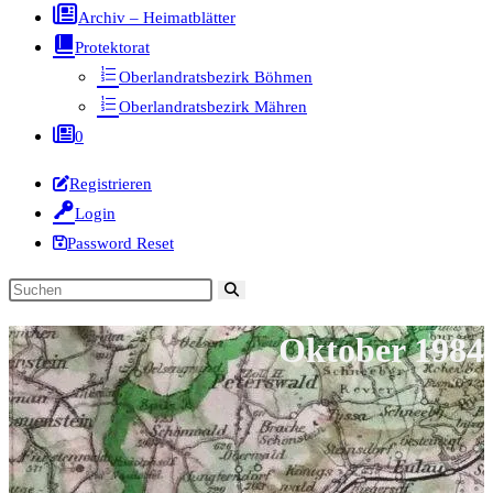
Archiv – Heimatblätter
Protektorat
Oberlandratsbezirk Böhmen
Oberlandratsbezirk Mähren
0
Registrieren
Login
Password Reset
Diese
Website
Oktober 1984
durchsuchen