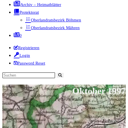
Archiv – Heimatblätter
Protektorat
Oberlandratsbezirk Böhmen
Oberlandratsbezirk Mähren
0
Registrieren
Login
Password Reset
Diese
Website
Oktober 1997
durchsuchen