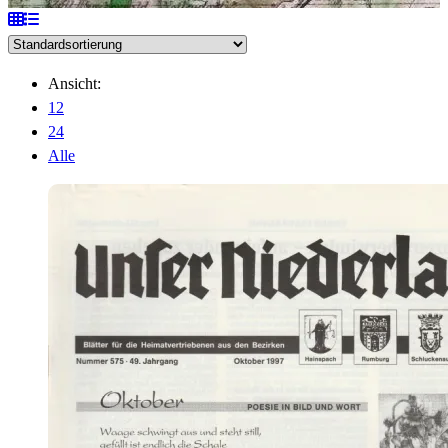
Ansicht:
12
24
Alle