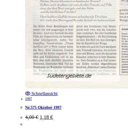
Schnellansicht
1997
Nr.575 Oktober 1997
Ursprünglicher
Aktueller
4,00
€
1,18
€
Preis
Preis
war:
ist: