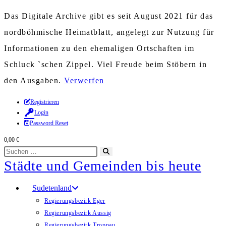
Das Digitale Archive gibt es seit August 2021 für das
nordböhmische Heimatblatt, angelegt zur Nutzung für
Informationen zu den ehemaligen Ortschaften im
Schluck `schen Zippel. Viel Freude beim Stöbern in
den Ausgaben.
Verwerfen
Zum
Registrieren
Login
Inhalt
Password Reset
springen
0,00
€
Diese
Suche
Städte und Gemeinden bis heute
Website
starten
durchsuchen
Sudetenland
Regierungsbezirk Eger
Regierungsbezirk Aussig
Regierungsbezirk Troppau