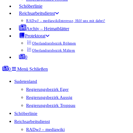
Schöberlinie
Reichsarbeitsdienst
RADwJ – mediawiki
Interesse, Hilf uns mit dabei!
Archiv – Heimatblätter
Protektorat
Oberlandratsbezirk Böhmen
Oberlandratsbezirk Mähren
0
0
Menü
Schließen
Sudetenland
Regierungsbezirk Eger
Regierungsbezirk Aussig
Regierungsbezirk Troppau
Schöberlinie
Reichsarbeitsdienst
RADwJ – mediawiki