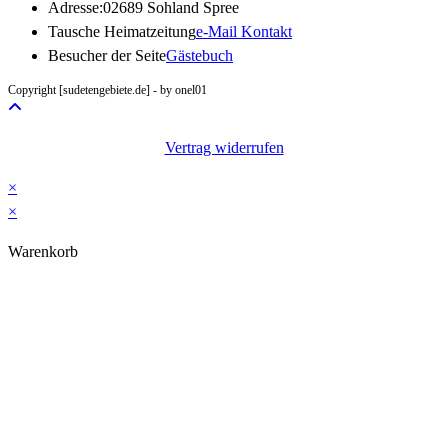
Adresse:
02689 Sohland Spree
Opens
Tausche Heimatzeitung
e-Mail Kontakt
in
Besucher der Seite
Gästebuch
your
Copyright [sudetengebiete.de] - by onel01
application
Vertrag widerrufen
×
×
Warenkorb