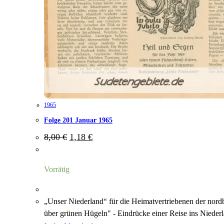
1965
Folge 201 Januar 1965
Ursprünglicher
Aktueller
8,00
€
1,18
€
Preis
Preis
war:
ist:
8,00 €
1,18 €.
Vorrätig
„Unser Niederland“ für die Heimatvertriebenen der nor
über grünen Hügeln" - Eindrücke einer Reise ins Niede