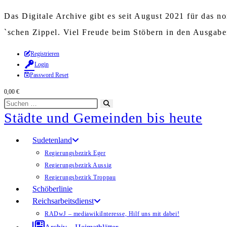
Das Digitale Archive gibt es seit August 2021 für das 
`schen Zippel. Viel Freude beim Stöbern in den Ausgab
Zum
Registrieren
Login
Inhalt
Password Reset
springen
0,00
€
Diese
Suche
Städte und Gemeinden bis heute
Website
starten
durchsuchen
Sudetenland
Regierungsbezirk Eger
Regierungsbezirk Aussig
Regierungsbezirk Troppau
Schöberlinie
Reichsarbeitsdienst
RADwJ – mediawiki
Interesse, Hilf uns mit dabei!