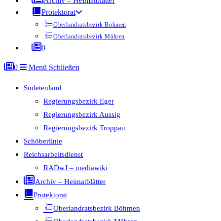
Archiv – Heimatblätter
Protektorat
Oberlandratsbezirk Böhmen
Oberlandratsbezirk Mähren
0
0
Menü
Schließen
Sudetenland
Regierungsbezirk Eger
Regierungsbezirk Aussig
Regierungsbezirk Troppau
Schöberlinie
Reichsarbeitsdienst
RADwJ – mediawiki
Archiv – Heimatblätter
Protektorat
Oberlandratsbezirk Böhmen