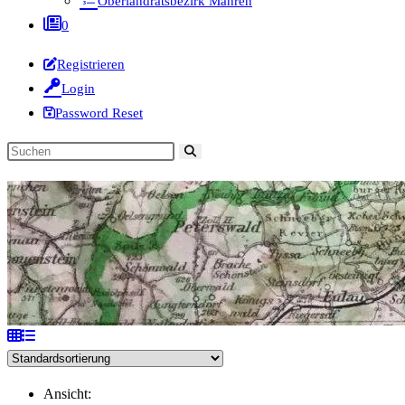
Oberlandratsbezirk Mähren
0
Registrieren
Login
Password Reset
Diese
Website
durchsuchen
Ansicht: