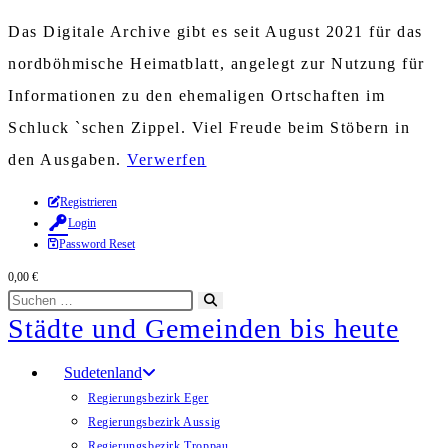
Das Digitale Archive gibt es seit August 2021 für das
nordböhmische Heimatblatt, angelegt zur Nutzung für
Informationen zu den ehemaligen Ortschaften im
Schluck `schen Zippel. Viel Freude beim Stöbern in
den Ausgaben.
Verwerfen
Zum
Registrieren
Login
Inhalt
Password Reset
springen
0,00
€
Diese
Suche
Städte und Gemeinden bis heute
Website
starten
durchsuchen
Sudetenland
Regierungsbezirk Eger
Regierungsbezirk Aussig
Regierungsbezirk Troppau