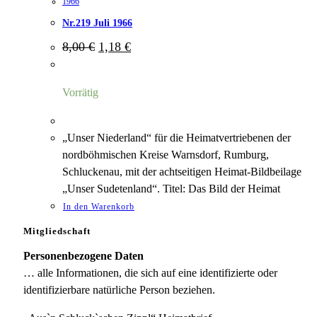
1966
Nr.219 Juli 1966
Ursprünglicher
Aktueller
8,00
€
1,18
€
Preis
Preis
war:
ist:
8,00 €
1,18 €.
Vorrätig
„Unser Niederland“ für die Heimatvertriebenen der
nordböhmischen Kreise Warnsdorf, Rumburg,
Schluckenau, mit der achtseitigen Heimat-Bildbeilage
„Unser Sudetenland“. Titel: Das Bild der Heimat
In den Warenkorb
Mitgliedschaft
Personenbezogene Daten
… alle Informationen, die sich auf eine identifizierte oder
identifizierbare natürliche Person beziehen.