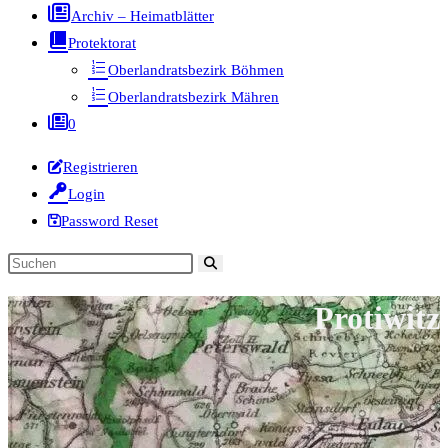
Archiv – Heimatblätter
Protektorat
Oberlandratsbezirk Böhmen
Oberlandratsbezirk Mähren
0
Registrieren
Login
Password Reset
Diese
Website
Protiwitz
durchsuchen