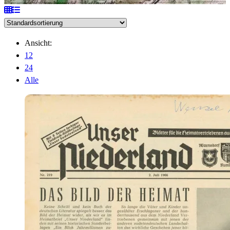
Ansicht:
12
24
Alle