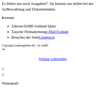
Es fehlen uns noch Ausgaben*, Sie können uns helfen bei der
Aufbewahrung und Dokumentation.
Kontakt
Adresse:
02689 Sohland Spree
Opens
Tausche Heimatzeitung
e-Mail Kontakt
in
Besucher der Seite
Gästebuch
your
Copyright [sudetengebiete.de] - by onel01
application
Vertrag widerrufen
×
×
Warenkorb