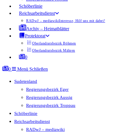
Schöberlinie
Reichsarbeitsdienst
RADwJ – mediawiki
Interesse, Hilf uns mit dabei!
Archiv – Heimatblätter
Protektorat
Oberlandratsbezirk Böhmen
Oberlandratsbezirk Mähren
0
0
Menü
Schließen
Sudetenland
Regierungsbezirk Eger
Regierungsbezirk Aussig
Regierungsbezirk Troppau
Schöberlinie
Reichsarbeitsdienst
RADwJ – mediawiki